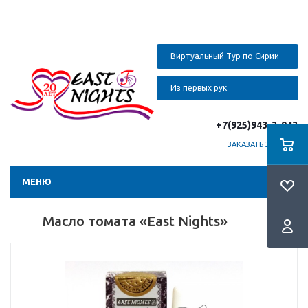
Виртуальный Тур по Сирии
Из первых рук
+7(925)943-3-943
ЗАКАЗАТЬ ЗВОНОК
МЕНЮ
Масло томата «East Nights»