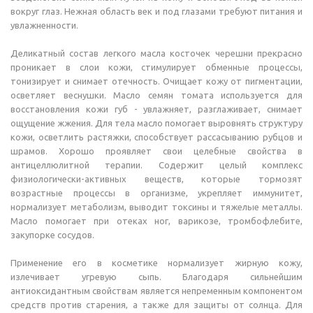
вокруг глаз. Нежная область век и под глазами требуют питания и
увлажненности.
Деликатный состав легкого масла косточек черешни прекрасно
проникает в слои кожи, стимулирует обменные процессы,
тонизирует и снимает отечность. Очищает кожу от пигментации,
осветляет веснушки. Масло семян томата используется для
восстановления кожи губ - увлажняет, разглаживает, снимает
ощущение жжения. Для тела масло помогает выровнять структуру
кожи, осветлить растяжки, способствует рассасыванию рубцов и
шрамов. Хорошо проявляет свои целебные свойства в
антицеллюлитной терапии. Содержит целый комплекс
физиологически-активных веществ, которые тормозят
возрастные процессы в организме, укрепляет иммунитет,
нормализует метаболизм, выводит токсины и тяжелые металлы.
Масло помогает при отеках ног, варикозе, тромбофлебите,
закупорке сосудов.
Применение его в косметике нормализует жирную кожу,
излечивает угревую сыпь. Благодаря сильнейшим
антиоксидантным свойствам является непременным компонентом
средств против старения, а также для защиты от солнца. Для