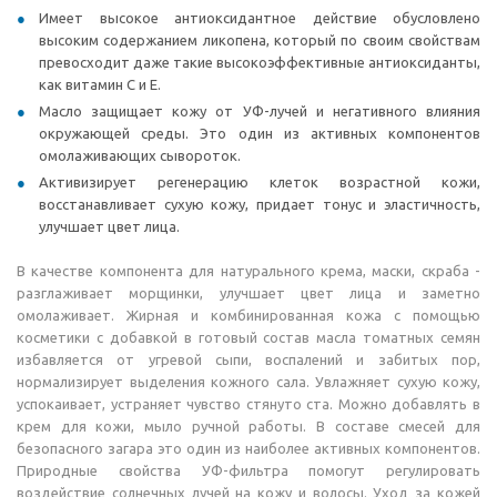
Имеет высокое антиоксидантное действие обусловлено
высоким содержанием ликопена, который по своим свойствам
превосходит даже такие высокоэффективные антиоксиданты,
как витамин С и Е.
Масло защищает кожу от УФ-лучей и негативного влияния
окружающей среды. Это один из активных компонентов
омолаживающих сывороток.
Активизирует регенерацию клеток возрастной кожи,
восстанавливает сухую кожу, придает тонус и эластичность,
улучшает цвет лица.
В качестве компонента для натурального крема, маски, скраба -
разглаживает морщинки, улучшает цвет лица и заметно
омолаживает. Жирная и комбинированная кожа с помощью
косметики с добавкой в готовый состав масла томатных семян
избавляется от угревой сыпи, воспалений и забитых пор,
нормализирует выделения кожного сала. Увлажняет сухую кожу,
успокаивает, устраняет чувство стянуто ста. Можно добавлять в
крем для кожи, мыло ручной работы. В составе смесей для
безопасного загара это один из наиболее активных компонентов.
Природные свойства УФ-фильтра помогут регулировать
воздействие солнечных лучей на кожу и волосы. Уход за кожей