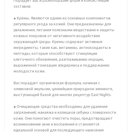
Порадует вас и разнообразие форм и консистенций
составов:
● Кремы. Являются одним из основных компонентов
регулярного ухода за кожей. Они предназначены для
увлажнения, питания полезными веществами и защиты
кожных покровов от негативного воздействия
окружающей среды. Кремы содержат активные
ингредиенты, такие как, витамины, антиоксиданты и
пептиды, которые способствуют стимуляции
клеточного обновления, разглаживанию морщин,
выраженной тонизации эпидермиса и поддержанию
молодости кожи.
Вас порадует органическая формула, начиная с
оливковой эмульсии, ценнейшем природном элементе,
выступающей базой для многих рецептур East Nights.
● Очищающие средства необходимы для удаления
загрязнений, макияжа и излишков себума с поверхности
кожи. Они помогают очистить поры, предотвращают
возникновение акне и воспаления и становятся
идеальной основой для последующего нанесения