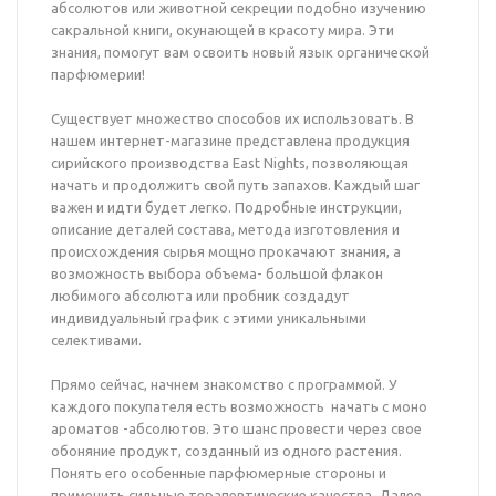
абсолютов или животной секреции подобно изучению
сакральной книги, окунающей в красоту мира. Эти
знания, помогут вам освоить новый язык органической
парфюмерии!
Существует множество способов их использовать. В
нашем интернет-магазине представлена продукция
сирийского производства East Nights, позволяющая
начать и продолжить свой путь запахов. Каждый шаг
важен и идти будет легко. Подробные инструкции,
описание деталей состава, метода изготовления и
происхождения сырья мощно прокачают знания, а
возможность выбора объема- большой флакон
любимого абсолюта или пробник создадут
индивидуальный график с этими уникальными
селективами.
Прямо сейчас, начнем знакомство с программой. У
каждого покупателя есть возможность начать с моно
ароматов -абсолютов. Это шанс провести через свое
обоняние продукт, созданный из одного растения.
Понять его особенные парфюмерные стороны и
применить сильные терапевтические качества. Далее