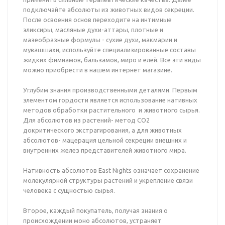
подключайте абсолюты из животных видов секреции.
После освоения основ переходите на интимные
эликсиры, масляные духи-аттары, плотные и
мазеобразные формулы - сухие духи, макмарии и
мувашшахи, используйте специализированные составы
жидких фимиамов, бальзамов, миро и елей. Все эти виды
можно приобрести в нашем интернет магазине.
Углубим знания производственными деталями. Первым
элементом гордости является использование нативных
методов обработки растительного и животного сырья.
Для абсолютов из растений- метод СО2
докритического экстрагирования, а для животных
абсолютов- мацерация цельной секреции внешних и
внутренних желез представителей животного мира.
Нативность абсолютов East Nights означает сохранение
молекулярной структуры растений и укрепление связи
человека с сущностью сырья.
Второе, каждый покупатель, получая знания о
происхождении моно абсолютов, устраняет