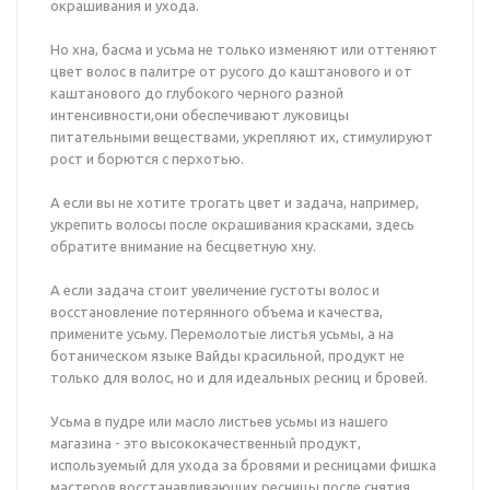
окрашивания и ухода.
Но хна, басма и усьма не только изменяют или оттеняют
цвет волос в палитре от русого до каштанового и от
каштанового до глубокого черного разной
интенсивности,они обеспечивают луковицы
питательными веществами, укрепляют их, стимулируют
рост и борются с перхотью.
А если вы не хотите трогать цвет и задача, например,
укрепить волосы после окрашивания красками, здесь
обратите внимание на бесцветную хну.
А если задача стоит увеличение густоты волос и
восстановление потерянного объема и качества,
примените усьму. Перемолотые листья усьмы, а на
ботаническом языке Вайды красильной, продукт не
только для волос, но и для идеальных ресниц и бровей.
Усьма в пудре или масло листьев усьмы из нашего
магазина - это высококачественный продукт,
используемый для ухода за бровями и ресницами фишка
мастеров восстанавливающих ресницы после снятия