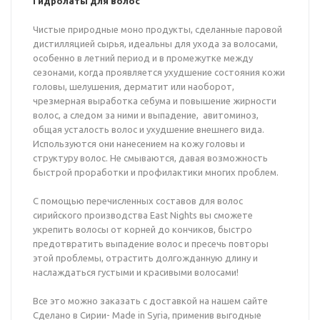
Гидролаты для волос
Чистые природные моно продукты, сделанные паровой
дистилляцией сырья, идеальны для ухода за волосами,
особенно в летний период и в промежутке между
сезонами, когда проявляется ухудшение состояния кожи
головы, шелушения, дерматит или наоборот,
чрезмерная выработка себума и повышение жирности
волос, а следом за ними и выпадение, авитоминоз,
общая усталость волос и ухудшение внешнего вида.
Используются они нанесением на кожу головы и
структуру волос. Не смываются, давая возможность
быстрой проработки и профилактики многих проблем.
С помощью перечисленных составов для волос
сирийского производства East Nights вы сможете
укрепить волосы от корней до кончиков, быстро
предотвратить выпадение волос и пресечь повторы
этой проблемы, отрастить долгожданную длину и
наслаждаться густыми и красивыми волосами!
Все это можно заказать с доставкой на нашем сайте
Сделано в Сирии- Made in Syria, применив выгодные