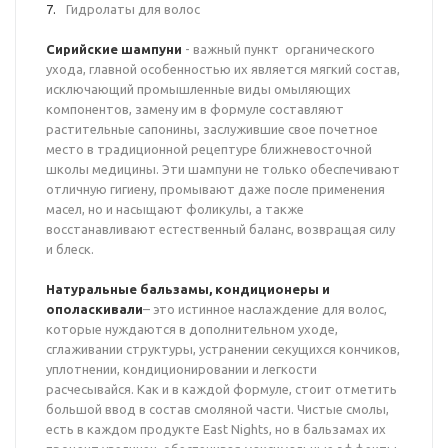
Гидролаты для волос
Сирийские шампуни
- важный пункт органического
ухода, главной особенностью их является мягкий состав,
исключающий промышленные виды омыляющих
компонентов, замену им в формуле составляют
растительные сапонины, заслужившие свое почетное
место в традиционной рецептуре ближневосточной
школы медицины. Эти шампуни не только обеспечивают
отличную гигиену, промывают даже после применения
масел, но и насыщают фоликулы, а также
восстанавливают естественный баланс, возвращая силу
и блеск.
Натуральные бальзамы, кондиционеры и
ополаскивали
– это истинное наслаждение для волос,
которые нуждаются в дополнительном уходе,
сглаживании структуры, устранении секущихся кончиков,
уплотнении, кондиционировании и легкости
расчесывайся. Как и в каждой формуле, стоит отметить
большой ввод в состав смоляной части. Чистые смолы,
есть в каждом продукте East Nights, но в бальзамах их