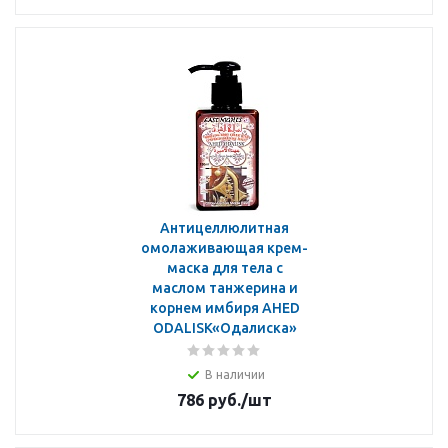
Антицеллюлитная
омолаживающая крем-
маска для тела с
маслом танжерина и
корнем имбиря AHED
ODALISK«Одалиска»
В наличии
786
руб.
/шт