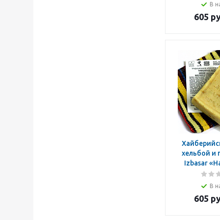
В н
605
ру
Хайберийс
хельбой и 
Izbasar «
В н
605
ру