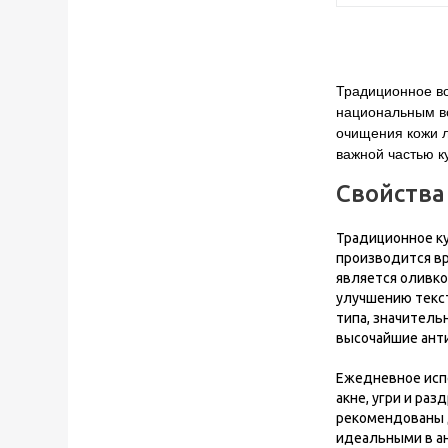
Традиционное во
национальным во
очищения кожи л
важной частью к
Свойства
Традиционное ку
производится вр
является оливко
улучшению текст
типа, значитель
высочайшие анти
Ежедневное испо
акне, угри и ра
рекомендованы д
идеальными в а