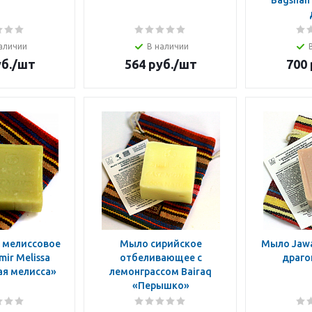
Bagshan
аличии
В наличии
б.
/шт
564
руб.
/шт
700
 мелиссовое
Мыло сирийское
Мыло Jawa
ir Melissa
отбеливающее с
драго
я мелисса»
лемонграссом Bairaq
«Перышко»