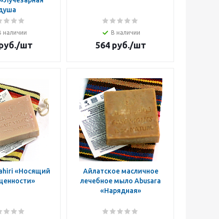
 «Лучезарная
душа
В наличии
В наличии
руб.
/шт
564
руб.
/шт
hiri «Носящий
Айлатское масличное
ценности»
лечебное мыло Abusara
«Нарядная»