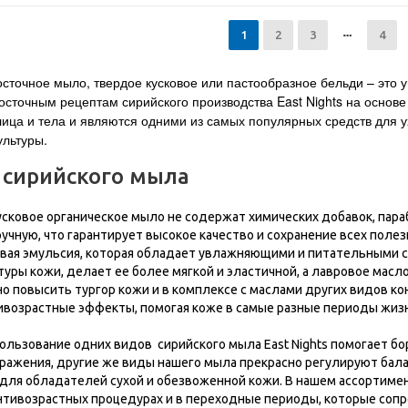
1
2
3
4
сточное мыло, твердое кусковое или пастообразное бельди – это у
сточным рецептам сирийского производства East Nights на основ
ица и тела и являются одними из самых популярных средств для ух
ультуры.
 сирийского мыла
сковое органическое мыло не содержат химических добавок, пара
учную, что гарантирует высокое качество и сохранение всех пол
вая эмульсия, которая обладает увлажняющими и питательными с
уры кожи, делает ее более мягкой и эластичной, а лавровое масл
но повысить тургор кожи и в комплексе с маслами других видов 
возрастные эффекты, помогая коже в самые разные периоды жизн
льзование одних видов сирийского мыла East Nights помогает бо
здражения, другие же виды нашего мыла прекрасно регулируют бал
ля обладателей сухой и обезвоженной кожи. В нашем ассортимен
нтивозрастных процедурах и в переходные периоды, которые со