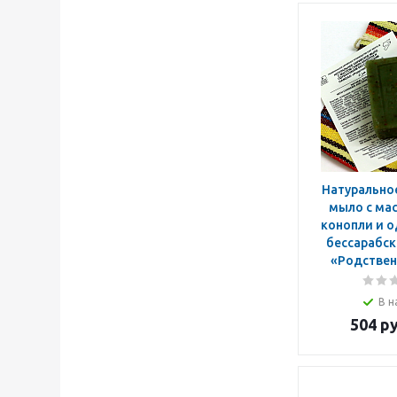
Натурально
мыло с ма
конопли и 
бессарабским H
«Родствен
В н
504
ру