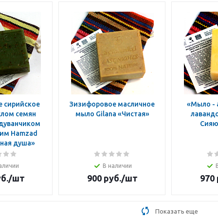
е сирийское
Зизифоровое масличное
«Мыло - 
слом семян
мыло Gilana «Чистая»
лавандо
одуванчиком
Сияю
amzad
ная душа»
аличии
В наличии
б.
/шт
900
руб.
/шт
970
Показать еще