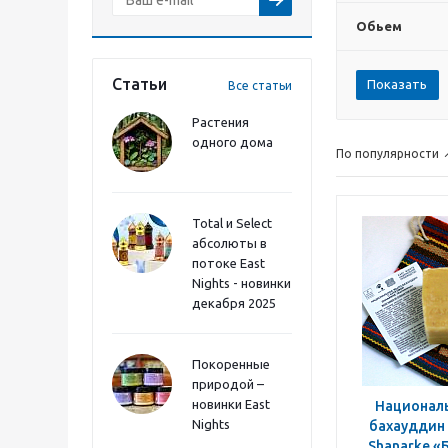
Обьем
Статьи
Все статьи
Растения
одного дома
По популярности
Total и Select
абсолюты в
потоке East
Nights - новинки
декабря 2025
Покоренные
природой –
новинки East
Национал
Nights
бахауддин 
Shanarke «