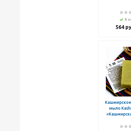
В н
564
ру
Кашмирское
мыло Kashm
«Кашмирска