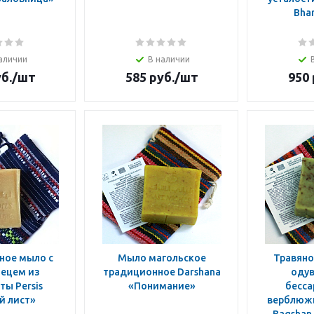
Bhar
аличии
В наличии
б.
/шт
585
руб.
/шт
950
ное мыло с
Мыло магольское
Травяно
ецем из
традиционное Darshana
оду
ы Persis
«Понимание»
бесса
й лист»
верблюж