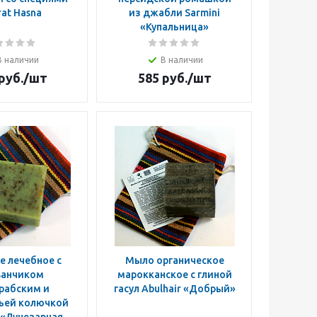
at Hasna
из джабли Sarmini
«Купальница»
В наличии
В наличии
руб.
/шт
585
руб.
/шт
е лечебное с
Мыло органическое
ванчиком
марокканское с глиной
рабским и
гасул Abulhair «Добрый»
ьей колючкой