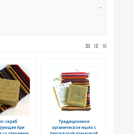
о-скраб
Традиционное
рующее при
органическое мыло с
и со специями
персидской ромашкой