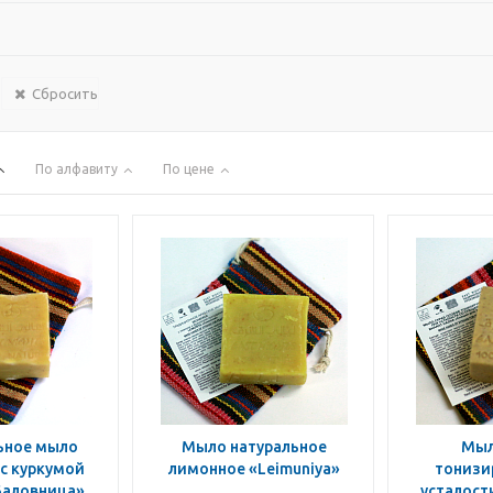
Сбросить
По алфавиту
По цене
ьное мыло
Мыло натуральное
Мыл
с куркумой
лимонное «Leimuniya»
тонизи
Баловница»
усталост