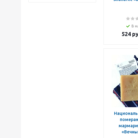
В н
524
ру
Националь
померан
мармарит
«Вечны