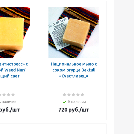
антистресс» с
Национальное мыло с
й Waed Nur/
соком огурца Baktuli
щий свет
«Счастливец»
В наличии
В наличии
руб.
/шт
720
руб.
/шт