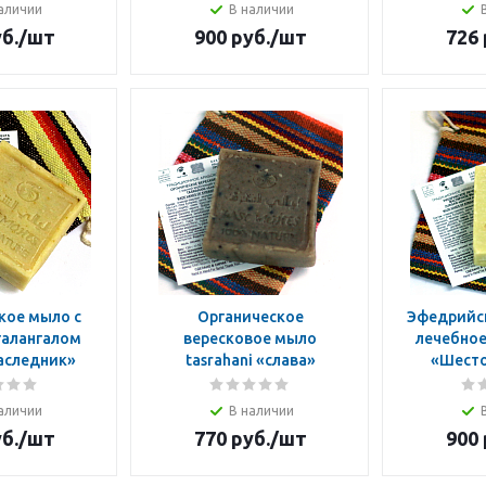
аличии
В наличии
б.
/шт
900
руб.
/шт
726
кое мыло с
Органическое
Эфедрийс
галангалом
вересковое мыло
лечебное
Наследник»
tasrahani «слава»
«Шесто
аличии
В наличии
б.
/шт
770
руб.
/шт
900