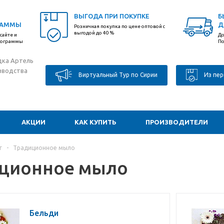
ВЫГОДА ПРИ ПОКУПКЕ
Б
РАММЫ
Д
Розничная покупка по цене оптовой с
выгодой до 40 %
сайте и
До
программы
По
дка Артель
зводства
Виртуальный Тур по Сирии
Из пер
АКЦИИ
КАК КУПИТЬ
ПРОИЗВОДИТЕЛИ
г
-
Традиционное мыло
ционное мыло
Бельди