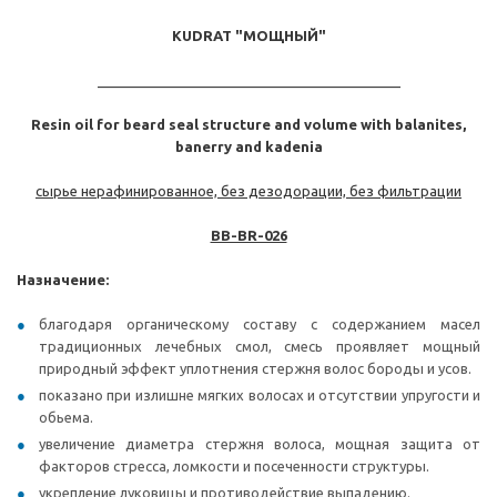
KUDRAT "МОЩНЫЙ"
_______________________________________
Resin oil for beard seal structure and volume with balanites,
banerry and kadenia
сырье нерафинированное, без дезодорации, без фильтрации
BB-BR-026
Назначение:
благодаря органическому составу с содержанием масел
традиционных лечебных смол, смесь проявляет мощный
природный эффект уплотнения стержня волос бороды и усов.
показано при излишне мягких волосах и отсутствии упругости и
обьема.
увеличение диаметра стержня волоса, мощная защита от
факторов стресса, ломкости и посеченности структуры.
укрепление луковицы и противодействие выпадению.