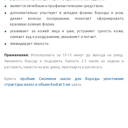
является лечебным и профилактическим средством.
дополнительно участвует в укладке формы бороды и усов,
делает волосы послушными, помогает сформировать
красивую ровную форму.
ухаживает за кожей лица и шеи, устраняет сухость кожи,
снимает зуд и раздражение, увлажняет и питает.
ликвидирует перхоть.
Применение:
И
спользовать за 10-15 минут до выхода на улицу.
У
влажнить бороду и подсушить. К
апнуть 2-3 капли на ладонь и
растереть,
нанести на всю длину, пригладить и расчесать.
Купить
пробник Смоляное масло для бороды уплотнение
структуры волос и объем Kudrat 5 мл
здесь