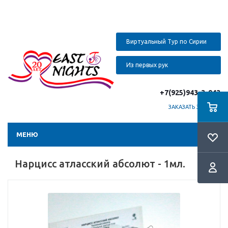
Виртуальный Тур по Сирии
Из первых рук
+7(925)943-3-943
ЗАКАЗАТЬ ЗВОНОК
МЕНЮ
Нарцисс атласский абсолют - 1мл.