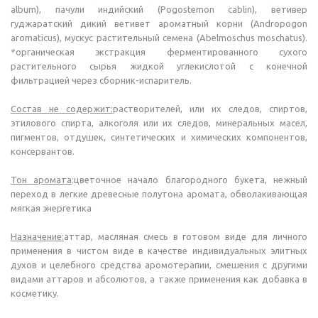
album), пачули индийский (Pogostemon cablin), ветивер
гуджаратский дикий ветивет ароматный корни (Andropogon
aromaticus), мускус растительный семена (Abelmoschus moschatus).
*органическая экстракция ферментированного сухого
растительного сырья жидкой углекислотой с конечной
фильтрацией через сборник-испаритель.
Состав не содержит:
растворителей, или их следов, спиртов,
этилового спирта, алкоголя или их следов, минеральных масел,
пигментов, отдушек, синтетических и химических компонентов,
консервантов.
Тон аромата
:цветочное начало благородного букета, нежный
переход в легкие древесные полутона аромата, обволакивающая
мягкая энергетика
Назначение:
аттар, масляная смесь в готовом виде для личного
применения в чистом виде в качестве индивидуальных элитных
духов и целебного средства аромотерапии, смешения с другими
видами аттаров и абсолютов, а также применения как добавка в
косметику.