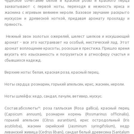
Чудесное сочетание белой и красной розы и красного перца
захватывают с первой ноты, переходя в нежность ириса и
жасмина с игривым веянием нероли. Базовое звучание раскрыто
мускусом и древесной ноткой, придавая аромату прохладу и
пряность.
Нежный звон золотых ожерелий, шелест шелков и искушающий
аромат - все это настраивает на особый, мистический лад. Этот
аромат воплощение красоты, роскоши и престижа. Пришло время
вкусить его изысканность и погрузиться в атмосферу счастья и
сбывшихся надежд.
Верхние ноты: белая, красная роза, красный перец.
Ноты сердца: розмарин, горький апельсин, ирис, жасмин, нероли.
Ноты шлейфа: кедр, сандал, пачули, ветивер, мускус.
Состав:абсолюты*: роза галльская (Rosa gallica), красный перец
(
Capsicum annuum
), розмарин корень (Rosmarinus officinalis),
горький апельсин (Citrus aurantium), ирис остродольный (
Iris
acutiloba
), жасмин сирийский (
Jasminum syringifolium
), кедр
ливанский живица (Cedrus libani), сандал белый древесина (Santalum