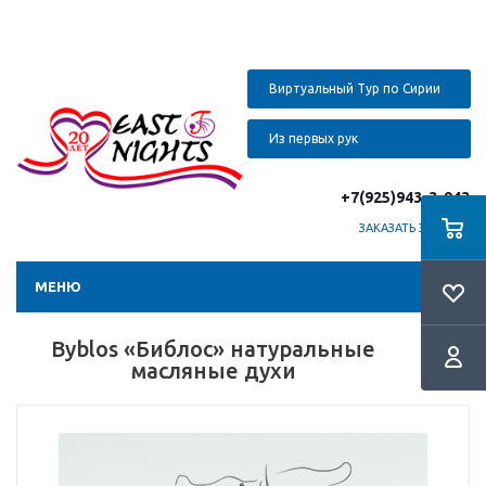
Виртуальный Тур по Сирии
Из первых рук
+7(925)943-3-943
ЗАКАЗАТЬ ЗВОНОК
МЕНЮ
Byblos «Библос» натуральные
масляные духи