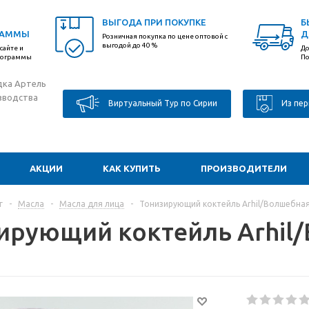
ВЫГОДА ПРИ ПОКУПКЕ
Б
РАММЫ
Д
Розничная покупка по цене оптовой с
выгодой до 40 %
сайте и
До
программы
По
дка Артель
зводства
Виртуальный Тур по Сирии
Из пер
АКЦИИ
КАК КУПИТЬ
ПРОИЗВОДИТЕЛИ
г
-
Масла
-
Масла для лица
-
Тонизирующий коктейль Arhil/Волшебна
ирующий коктейль Arhil