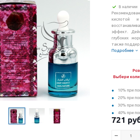
В наличии
Рекомендова
кислотой и
восстанавли
эффект. Дей
глубоких мор
также поддер
Подробнее
Роз
Выбери коли
10% при по
20% при по
30% при по
40% при по
721
руб