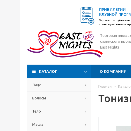
ПРИВИЛЕГИИ
КЛУБНОЙ ПРОГ
Зарегистрируйтесь на 
станьте участником 
Торговая площа
сирийского прои
East Nights
КАТАЛОГ
О КОМПАНИИ
Лицо
Главная
-
Катало
Тониз
Волосы
Тело
Масла