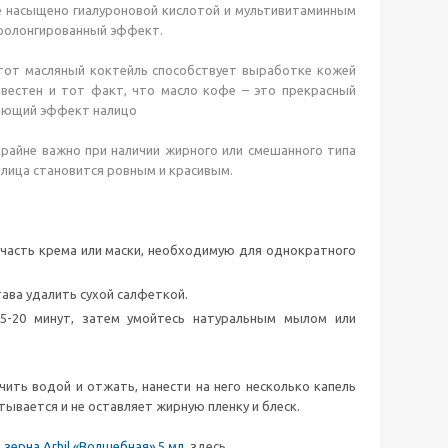
е насыщено гиалуроновой кислотой и мультивитаминным
пролонгированный эффект.
Этот масляный коктейль способствует выработке кожей
звестен и тот факт, что масло кофе – это прекрасный
вающий эффект налицо
крайне важно при наличии жирного или смешанного типа
 лица становится ровным и красивым.
1 часть крема или маски, необходимую для однократного
тава удалить сухой салфеткой.
15-20 минут, затем умойтесь натуральным мылом или
ить водой и отжать, нанести на него несколько капель
ывается и не оставляет жирную пленку и блеск.
ерна Arhil «Волшебная» 5 мл.
здесь