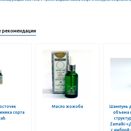
е рекомендации
осточек
Масло жожоба
Шампунь д
иника сорта
объема 
tab
структур
Zamalki «
с амброй