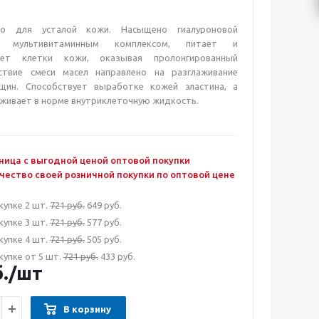
но для усталой кожи. Насыщено гиалуроновой
 мультивитаминным комплексом, питает и
вает клетки кожи, оказывая пролонгированный
ствие смеси масел направлено на разглаживание
щин. Способствует выработке кожей эластина, а
живает в норме внутриклеточную жидкость.
ница с выгодной ценой оптовой покупки
чество своей розничной покупки по оптовой цене
купке 2 шт.
721 руб.
649 руб.
купке 3 шт.
721 руб.
577 руб.
купке 4 шт.
721 руб.
505 руб.
купке от 5 шт.
721 руб.
433 руб.
.
/шт
В корзину