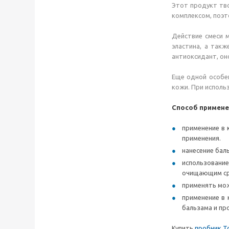
Этот продукт тв
комплексом, поэт
Действие смеси 
эластина, а так
антиоксидант, о
Еще одной особен
кожи. При исполь
Способ примене
применение в 
применения.
нанесение бал
использовани
очищающим ср
применять мож
применение в 
бальзама и пр
Купить
пробник Т