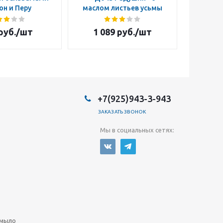
юн и Перу
маслом листьев усьмы
руб.
/шт
1 089
руб.
/шт
2 4
+7(925)943-3-943
ЗАКАЗАТЬ ЗВОНОК
Мы в социальных сетях:
 мыло