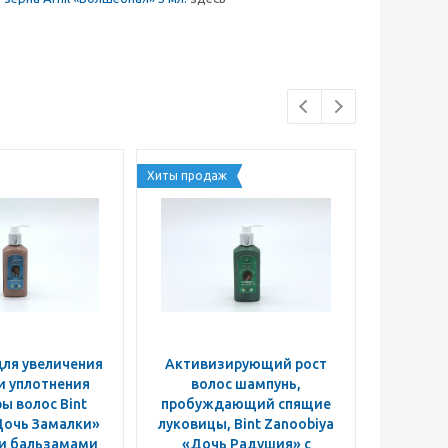
Хиты продаж
ля увеличения
Активизирующий рост
Мандраг
и уплотнения
волос шампунь,
ы волос Bint
пробуждающий спящие
Дочь Замалки»
луковицы, Bint Zanoobiya
 и бальзамами
«Дочь Радушия» с