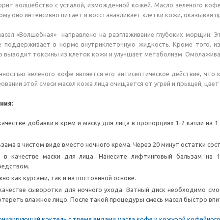
орит волшебство с усталой, изможденной кожей. Масло зеленого коф
ому оно интенсивно питает и восстанавливает клетки кожи, оказывая 
масел «Волшебная» направлено на разглаживание глубоких морщин. 
же поддерживает в норме внутриклеточную жидкость. Кроме того, и
но выводит токсины из клеток кожи и улучшает метаболизм. Омолажи
ностью зеленого кофе является его антисептическое действие, что 
зовании этой смеси масел кожа лица очищается от угрей и прыщей, цвет
ния:
качестве добавки в крем и маску для лица в пропорциях 1-2 капли на 
ьзама в чистом виде вместо ночного крема. Через 20 минут остатки сос
е в качестве маски для лица. Нанесите лифтинговый бальзам на 
едством.
но как курсами, так и на постоянной основе.
качестве сыворотки для ночного ухода. Ватный диск необходимо смоч
отереть влажное лицо. После такой процедуры смесь масел быстро впит
онизирующий коктель с тремя видами масла кофе и кожурой кофейного з