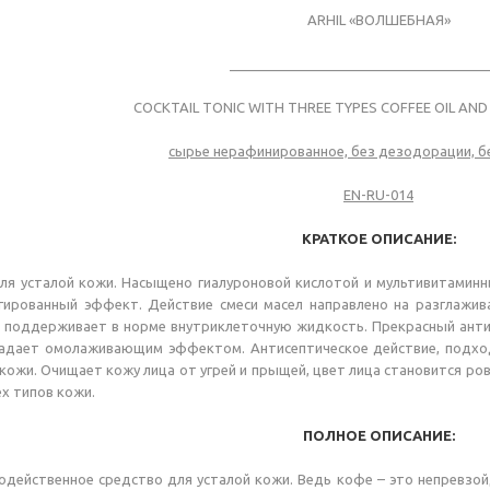
ARHIL «ВОЛШЕБНАЯ»
__________________________________
COCKTAIL TONIC WITH THREE TYPES COFFEE OIL AND
сырье нерафинированное, без дезодорации, б
EN-RU-014
КРАТКОЕ ОПИСАНИЕ:
я усталой кожи. Насыщено гиалуроновой кислотой и мультивитаминны
гированный эффект. Действие смеси масел направлено на разглажив
е поддерживает в норме внутриклеточную жидкость. Прекрасный анти
адает омолаживающим эффектом. Антисептическое действие, подходи
кожи. Очищает кожу лица от угрей и прыщей, цвет лица становится ров
х типов кожи.
ПОЛНОЕ ОПИСАНИЕ:
одейственное средство для усталой кожи. Ведь кофе – это непревзо