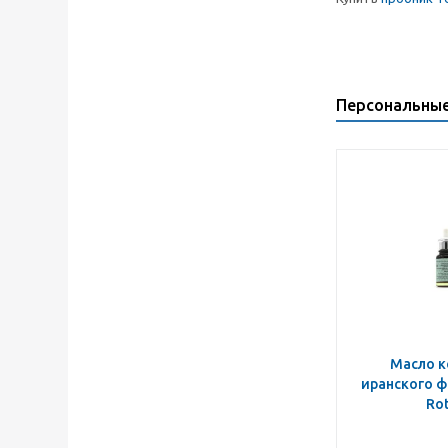
Персональны
Масло к
иранского ф
Ro