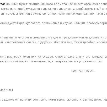
та:
мощный букет эмоционального аромата насыщает организм полноц
 следа из специй, мускусного дыхания с дымком. Долгий ароматный ш
анную смесь ценной в ежедневном применении как единолично, так и в 
омендуется для курсового применения в случае наличия особого пер
именение: в чистом и смешанном виде в традиционной медицине и го
ля изготовления смесей с другими абсолютами, так и целебно-косме
ит: растворителей или их следов, спирта, алкоголя и его следов, а
ческих и химических компонентов, консервантов, искусственных баз.
ЕАС РСТ HALAL
лее 5 лет
: вдалеке от прямых солн. луч., комн.темп., склонно к застыванию,