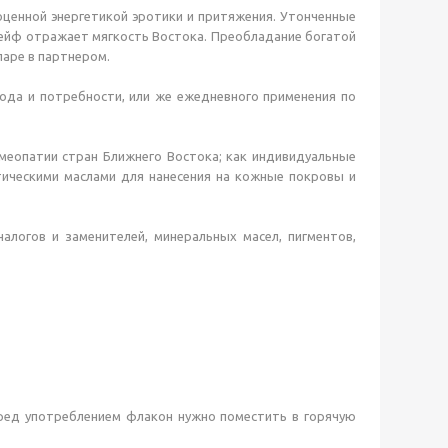
енной энергетикой эротики и притяжения. Утонченные
лейф отражает мягкость Востока. Преобладание богатой
паре в партнером.
иода и потребности, или же ежедневного применения по
меопатии стран Ближнего Востока; как индивидуальные
тическими маслами для нанесения на кожные покровы и
налогов и заменителей, минеральных масел, пигментов,
 перед употреблением флакон нужно поместить в горячую