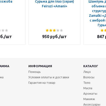
жожоба
Сурьма для глаз (серая)
Шампунь д
Feiruzi «Amani»
объема 
структур
Zamalki «
с амброй
Гурь
б.
/шт
950
руб.
/шт
847
РАММА
ИНФОРМАЦИЯ
КАТАЛОГ
Помощь
Лицо
мма
Условия оплаты и доставки
Волосы
Гарантия на товар
Тело
Масла
Ароматы
Макияж
Аксессуары