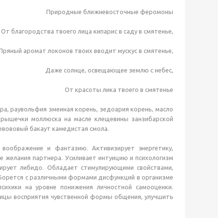
Природные ближневосточные феромоны
От благородства твоего лица кипарис в саду в смятенье,
Пряный аромат локонов твоих вводит мускус в смятенье,
Даже солнце, освещающее землю с небес,
От красоты лика твоего в смятенье
ора, раувольфия змеиная корень, зедоария корень, масло
 крышечки моллюска на масле клещевины занзибарской
кевововый бакаут камедистая смола.
 воображение и фантазию. Активизирует энергетику,
 желания партнера. Усиливает интуицию и психологизм
ирует либидо. Обладает стимулирующими свойствами,
 Борется с различными формами дисфункций в организме
сихики на уровне понижения личностной самооценки.
ницы восприятия чувственной формы общения, улучшить