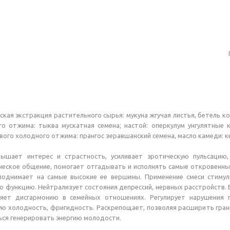
ская экстракция растительного сырья: мукуна жгучая листья, бетель к
го отжима: тыква мускатная семена; настой: оперкулум унгулятные
рвого холодного отжима: прангос зеравшанский семена, масло камеди: 
ышает интерес и страстность, усиливает эротическую пульсацию,
еское общение, помогает отгадывать и исполнять самые откровенные
поднимает на самые высокие ее вершины. Применение смеси стимул
ю функцию. Нейтрализует состояния депрессий, нервных расстройств.
няет дисгармонию в семейных отношениях. Регулирует нарушения п
ую холодность, фригидность. Раскрепощает, позволяя расширить гра
ься генерировать энергию молодости.