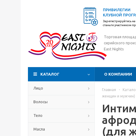
ПРИВИЛЕГИИ
КЛУБНОЙ ПРОГ
Зарегистрируйтесь на 
станьте участником 
Торговая площа
сирийского прои
East Nights
КАТАЛОГ
О КОМПАНИИ
Лицо
Главная
-
Катало
женщин и мужчин)
Волосы
Интим
Тело
афрод
(для 
Масла