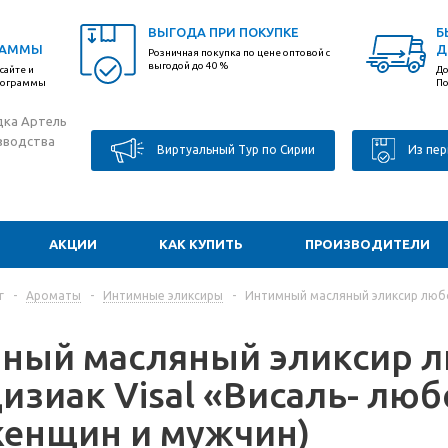
ВЫГОДА ПРИ ПОКУПКЕ
Б
РАММЫ
Д
Розничная покупка по цене оптовой с
выгодой до 40 %
сайте и
До
программы
По
дка Артель
зводства
Виртуальный Тур по Сирии
Из пер
АКЦИИ
КАК КУПИТЬ
ПРОИЗВОДИТЕЛИ
г
-
Ароматы
-
Интимные эликсиры
-
Интимный масляный эликсир любов
ный масляный эликсир 
изиак Visal «Висаль- люб
женщин и мужчин)