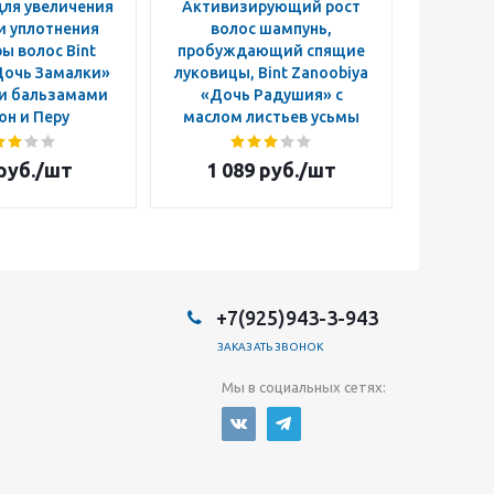
ля увеличения
Активизирующий рост
Мандраг
и уплотнения
волос шампунь,
ы волос Bint
пробуждающий спящие
Дочь Замалки»
луковицы, Bint Zanoobiya
 и бальзамами
«Дочь Радушия» с
юн и Перу
маслом листьев усьмы
руб.
/шт
1 089
руб.
/шт
2 4
+7(925)943-3-943
ЗАКАЗАТЬ ЗВОНОК
Мы в социальных сетях: