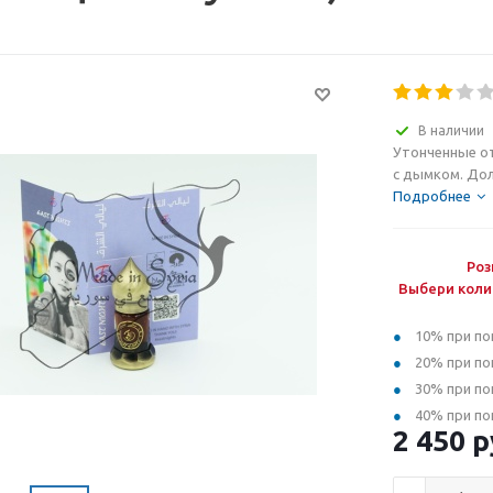
В наличии
Утонченные от
с дымком. До
Подробнее
Роз
Выбери коли
10% при по
20% при по
30% при по
40% при по
2 450
р