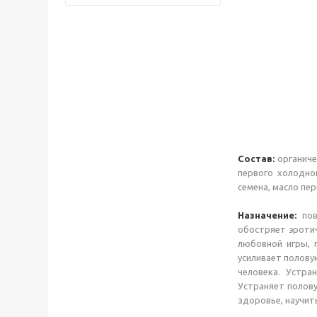
Состав:
органиче
первого холодно
семена, масло пе
Назначение:
пов
обостряет эротич
любовной игры, 
усиливает полову
человека. Устра
Устраняет полов
здоровье, научит