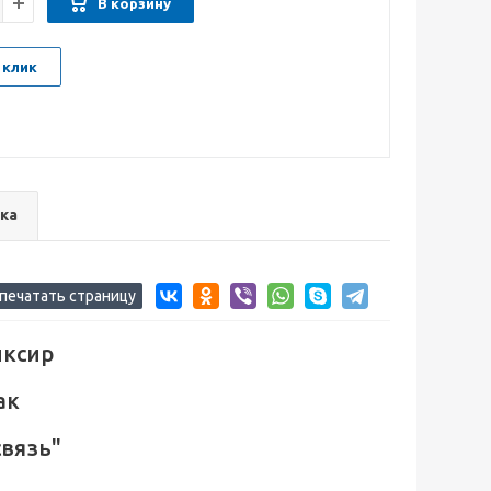
В корзину
 клик
ка
иксир
ак
связь"