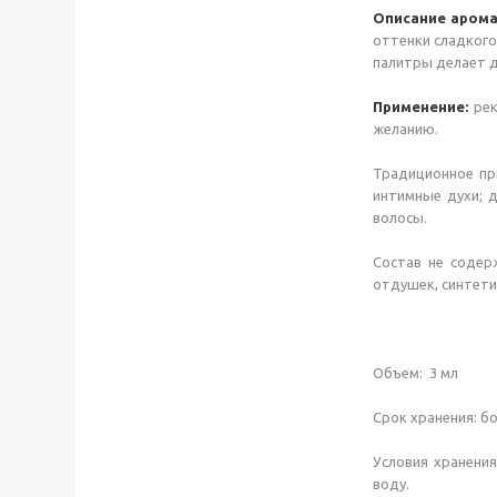
Описание арома
оттенки сладкого
палитры делает д
Применение:
рек
желанию.
Традиционное пр
интимные духи; д
волосы.
Состав не содерж
отдушек, синтети
Объем: 3 мл
Срок хранения: бо
Условия хранения
воду.