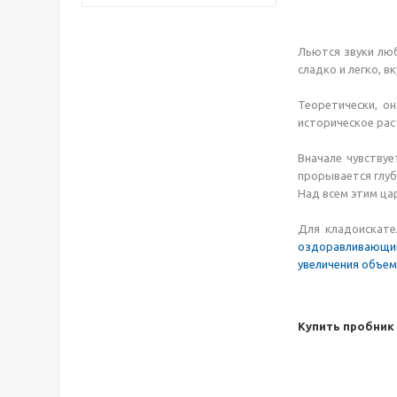
Льются звуки люб
сладко и легко, в
Теоретически, о
историческое рас
Вначале чувствуе
прорывается глуб
Над всем этим ца
Для кладоискате
оздоравливающий 
увеличения объем
Купить пробник