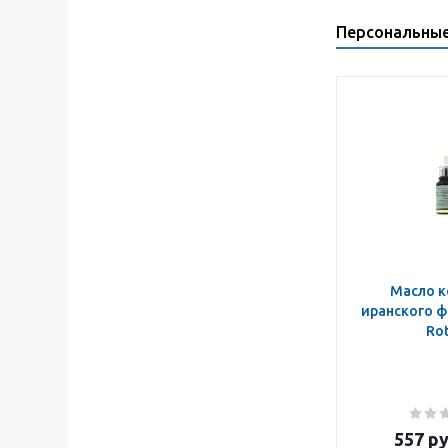
Персональны
Масло к
иранского ф
Ro
557
ру