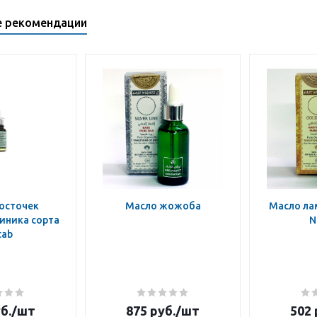
е рекомендации
осточек
Масло жожоба
Масло ла
иника сорта
N
tab
б.
/шт
875
руб.
/шт
502