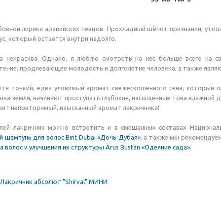
овной лирики аравийских певцов. Прохладный шёпот признаний, утопа
кус, который остается внутри надолго.
на некрасива. Однако, я люблю смотреть на нее больше всего на с
тение, продлевающее молодость и долголетие человека, а также явл
тся тонкий, едва уловимый аромат свежескошенного сена, который п
ина земли, начинают проступать глубокие, насыщенные тона влажной д
рит неповторимый, изысканный аромат лакричника!
лей лакричник можно встретить и в смешанных составах Национальн
шампунь для волос Bint Dubai «Дочь Дубая»
, а также мы рекомендуе
а волос и улучшения их структуры Arus Bustan «Одеяние сада»
.
Лакричник абсолют "Shirval" МИНИ