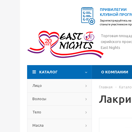
ПРИВИЛЕГИИ
КЛУБНОЙ ПРОГ
Зарегистрируйтесь на 
станьте участником 
Торговая площа
сирийского прои
East Nights
КАТАЛОГ
О КОМПАНИИ
Лицо
Главная
-
Катало
Лакри
Волосы
Тело
Масла