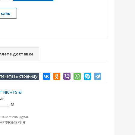
 клик
плата доставка
ST NIGHTS ®
L»
_____ ©
вные моно духи
ПАРФЮМЕРИЯ