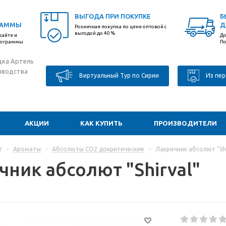
ВЫГОДА ПРИ ПОКУПКЕ
Б
РАММЫ
Д
Розничная покупка по цене оптовой с
выгодой до 40 %
сайте и
До
программы
По
дка Артель
зводства
Виртуальный Тур по Сирии
Из пер
АКЦИИ
КАК КУПИТЬ
ПРОИЗВОДИТЕЛИ
г
-
Ароматы
-
Абсолюты CO2 докритические
-
Лакричник абсолют "Shi
чник абсолют "Shirval"