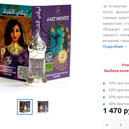
В наличии
Ноты аромат
темные крист
накрытым сто
обладает ос
закрыть глаза
вечерний тум
Подробнее
Роз
Выбери коли
10% при по
20% при по
30% при по
40% при по
1 470
р