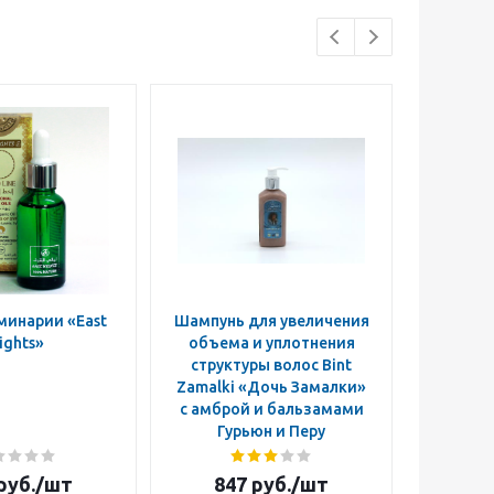
Хиты прод
минарии «East
Шампунь для увеличения
Актив
ights»
объема и уплотнения
вол
структуры волос Bint
пробуж
Zamalki «Дочь Замалки»
луковиц
с амброй и бальзамами
«Доч
Гурьюн и Перу
маслом
руб.
/шт
847
руб.
/шт
1 0