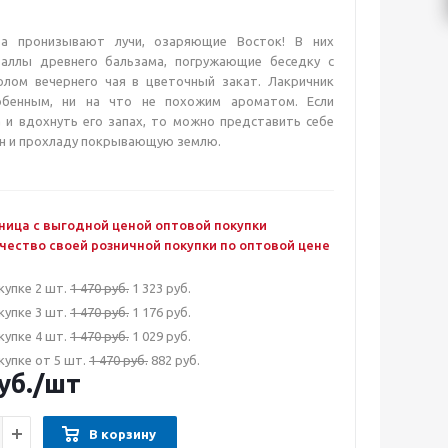
а пронизывают лучи, озаряющие Восток! В них
аллы древнего бальзама, погружающие беседку с
лом вечернего чая в цветочный закат. Лакричник
обенным, ни на что не похожим ароматом. Если
 и вдохнуть его запах, то можно представить себе
ан и прохладу покрывающую землю.
ница с выгодной ценой оптовой покупки
чество своей розничной покупки по оптовой цене
купке 2 шт.
1 470 руб.
1 323 руб.
купке 3 шт.
1 470 руб.
1 176 руб.
купке 4 шт.
1 470 руб.
1 029 руб.
купке от 5 шт.
1 470 руб.
882 руб.
уб.
/шт
В корзину