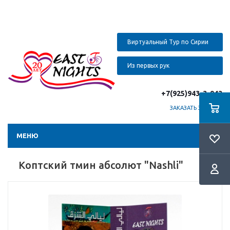
Виртуальный Тур по Сирии
Из первых рук
+7(925)943-3-943
ЗАКАЗАТЬ ЗВОНОК
МЕНЮ
Коптский тмин абсолют "Nashli"