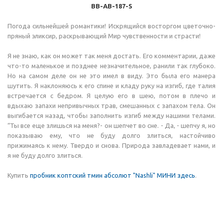
BB-AB-187-S
Погода сильнейшей романтики! Искрящийся восторгом цветочно-
пряный эликсир, раскрывающий Мир чувственности и страсти!
Я не знаю, как он может так меня достать. Его комментарии, даже
что-то маленькое и позднее незначительное, ранили так глубоко.
Но на самом деле он не это имел в виду. Это была его манера
шутить. Я наклоняюсь к его спине и кладу руку на изгиб, где талия
встречается с бедром. Я целую его в шею, потом в плечо и
вдыхаю запахи непривычных трав, смешанных с запахом тела. Он
выгибается назад, чтобы заполнить изгиб между нашими телами.
“Ты все еще злишься на меня?- он шепчет во сне. - Да, - шепчу я, но
показываю ему, что не буду долго злиться, настойчиво
прижимаясь к нему. Твердо и снова. Природа завладевает нами, и
я не буду долго злиться.
Купить
пробник коптский тмин абсолют "Nashli" МИНИ здесь
.