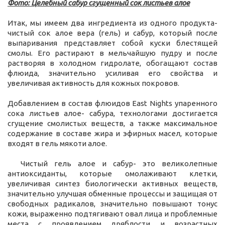
Фото: Целебный сабур сгущенный сок листьев алое
Итак, мы имеем два ингредиента из одного продукта-
чистый сок алое вера (гель) и сабур, который после
выпаривания представляет собой куски блестящей
смолы. Его растирают в мельчайшую пудру и после
растворяя в холодном гидролате, обогащают состав
флюида, значительно усиливая его свойства и
увеличивая активность для кожных покровов.
Добавлением в состав флюидов East Nights упаренного
сока листьев алое- сабура, технологами достигается
сгущение смолистых веществ, а также максимальное
содержание в составе жира и эфирных масел, которые
входят в гель мякоти алое.
Чистый гель алое и сабур- это великолепные
антиоксиданты, которые омолаживают клетки,
увеличивая синтез биологически активных веществ,
значительно улучшая обменные процессы и защищая от
свободных радикалов, значительно повышают тонус
кожи, выраженно подтягивают овал лица и проблемные
места с проявлением дряблости и возрастных