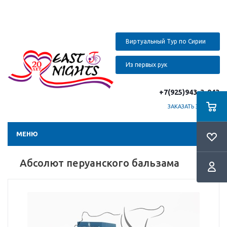
Виртуальный Тур по Сирии
Из первых рук
+7(925)943-3-943
ЗАКАЗАТЬ ЗВОНОК
МЕНЮ
Абсолют перуанского бальзама