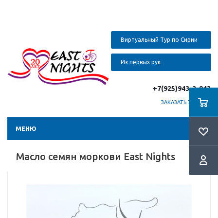
Виртуальный Тур по Сирии
Из первых рук
+7(925)943-3-943
ЗАКАЗАТЬ ЗВОНОК
МЕНЮ
Масло семян моркови East Nights