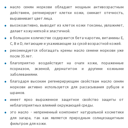
масло семян моркови обладает мощным антивозрастным
действием, регенерирует клетки кожи, снимает отечность,
выравнивает цвет лица.
высокоактивно, выводит из клеток кожи токсины, увлажняет,
делает кожу мягкой и эластичной.
в большом количестве содержится бета-каротин, витамины Е,
С, В и D, питающие и ухаживающие за сухой возрастной кожей.
рекомендуется обогащать кремы масло семени моркови уже
после 35 лет.
благоприятно воздействует на очаги кожи, пораженные
псориазом, экземой, дерматитом и другими кожными
заболеваниями.
благодаря высоким регенерирующим свойствам масло семян
моркови активно используется для рассасывания рубцов и
шрамов.
имеет ярко выраженное защитное свойство защиты от
неблагоприятных влияний окружающей среды.
это масло - непременный компонент натуральной косметики
для загара, так как является природным солнцезащитным
фильтром для кожи.