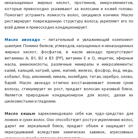
ненасыщенных жирных кислот, протеинов, микроэлементов,
которые превосходно ухаживают за волосами и кожей головы.
Помогает устранить ломкость волос, секущиеся кончики. Масло
реставрирует поврежденную структуру волоса, укрепляет его по
всей длине и превосходно кондиционирует.
Масло авокадо
– питательный и увлажняющий компонент
шампуня. Помимо белков, углеводов, насыщенных и ненасыщенных
жирных кислот, фосфатов, в масле авокадо присутствуют
витамины А, В1, В2 и В3 (РР), витамин Е и О, лецитин, эфирные
масла, аминокислоты, различные минералы и микроэлементы:
калий, кальций, натрий, цинк, магний, железо, фосфор, йод, медь,
кобальт, бор, алюминий, никель, молибден, титан, серебро, олово,
барий. Масло авокадо отлично восстанавливает ломкие сухие
волосы, стимулирует их рост, придает волосам красивый блеск.
Является природным кондиционером для волос, делая их
шелковистыми и гладкими.
Масло кешью
зарекомендовало себя как чудо-средство для
ломких и сухих волос. Оно способствует росту и укреплению волос,
дарит им зеркальный блеск, придает объем и защищает от
пересушиваний вследствие химических завивок, агрессивных