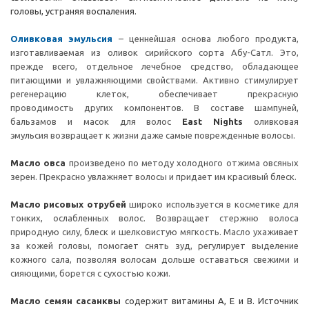
головы, устраняя воспаления.
Оливковая эмульсия
– ценнейшая основа любого продукта,
изготавливаемая из оливок сирийского сорта Абу-Сатл. Это,
прежде всего, отдельное лечебное средство, обладающее
питающими и увлажняющими свойствами. Активно стимулирует
регенерацию клеток, обеспечивает прекрасную
проводимость других компонентов. В составе шампуней,
бальзамов и масок для волос
East Nights
оливковая
эмульсия возвращает к жизни даже самые поврежденные волосы.
Масло
овса
произведено по методу холодного отжима овсяных
зерен. Прекрасно увлажняет волосы и придает им красивый блеск.
Масло рисовых отрубей
широко используется в косметике для
тонких, ослабленных волос. Возвращает стержню волоса
природную силу, блеск и шелковистую мягкость. Масло ухаживает
за кожей головы, помогает снять зуд, регулирует выделение
кожного сала, позволяя волосам дольше оставаться свежими и
сияющими, борется с сухостью кожи.
Масло семян сасанквы
содержит витамины А, Е и B. Источник