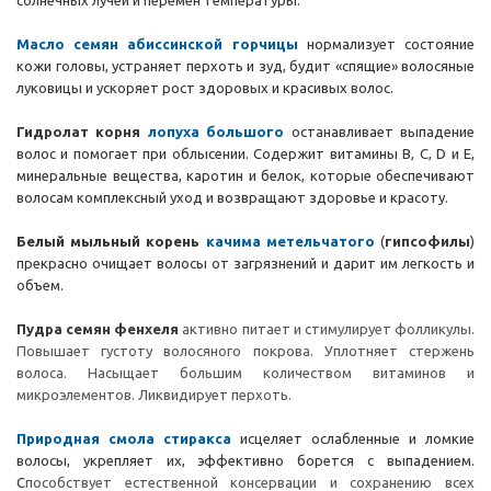
солнечных лучей и перемен температуры.
Масло семян абиссинской горчицы
нормализует состояние
кожи головы, устраняет перхоть и зуд, будит «спящие» волосяные
луковицы и ускоряет рост здоровых и красивых волос.
Гидролат корня
лопуха большого
останавливает выпадение
волос и помогает при облысении. Содержит витамины B, C, D и E,
минеральные вещества, каротин и белок, которые обеспечивают
волосам комплексный уход и возвращают здоровье и красоту.
Белый мыльный корень
качима метельчатого
(
гипсофилы
)
прекрасно очищает волосы от загрязнений и дарит им легкость и
объем.
Пудра
семян фенхеля
активно питает и стимулирует фолликулы.
Повышает густоту волосяного покрова. Уплотняет стержень
волоса. Насыщает большим количеством витаминов и
микроэлементов. Ликвидирует перхоть.
П
риродная смола стиракса
исцеляет ослабленные и ломкие
волосы, укрепляет их, эффективно борется с выпадением.
С
пособствует естественной консервации и сохранению всех