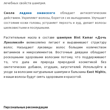
лечебных свойств шампуня.
Смола
ладана оманского
обладает антисептическим
действием.
Укрепляет волосы, борется с их выпадением. Улучшает
состояние кожи головы, устраняет перхоть и зуд, делает волосы
шелковистыми и послушными.
Растительные масла в составе
шампуня
Bint Kamar «Дочь
Луноликой»
великолепно питают и выравнивают структуру
волос. Насыщают луковицы волос большим количеством
витаминов и микроэлементов. Восточные девушки обладают
роскошными здоровыми волосами потому, что поддерживают
то, что дала им природа природной косметикой без
синтетических добавок, отдушек, загустителей. Используйте в
уходе за волосами натуральные шампуни и бальзамы
East Nights
,
и ваши волосы будут сиять здоровьем и красотой.
Персональные рекомендации