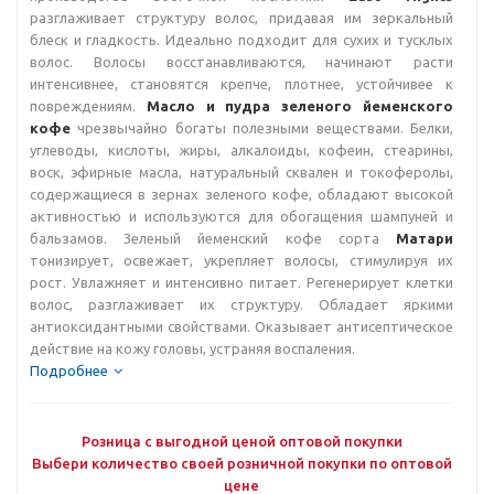
разглаживает структуру волос, придавая им зеркальный
блеск и гладкость. Идеально подходит для сухих и тусклых
волос. Волосы восстанавливаются, начинают расти
интенсивнее, становятся крепче, плотнее, устойчивее к
повреждениям.
Масло и пудра зеленого йеменского
кофе
чрезвычайно богаты полезными веществами. Белки,
углеводы, кислоты, жиры, алкалоиды, кофеин, стеарины,
воск, эфирные масла, натуральный сквален и токоферолы,
содержащиеся в зернах зеленого кофе, обладают высокой
активностью и используются для обогащения шампуней и
бальзамов. Зеленый йеменский кофе сорта
Матари
тонизирует, освежает, укрепляет волосы, стимулируя их
рост. Увлажняет и интенсивно питает. Регенерирует клетки
волос, разглаживает их структуру. Обладает яркими
антиоксидантными свойствами. Оказывает антисептическое
действие на кожу головы, устраняя воспаления.
Подробнее
Розница с выгодной ценой оптовой покупки
Выбери количество своей розничной покупки по оптовой
цене