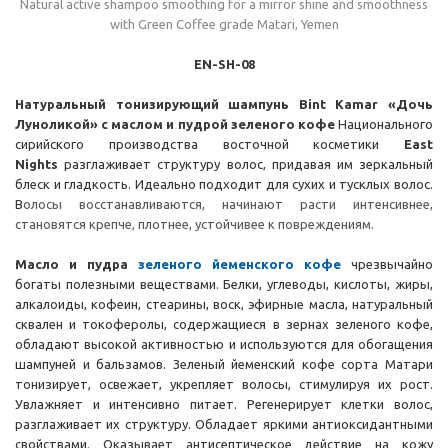
Natural active shampoo smoothing for a mirror shine and smoothness
with Green Coffee grade Matari, Yemen
EN-SH-08
Натуральный тонизирующий шампунь
Bint Kamar «Дочь
Луноликой»
с маслом и пудрой зеленого кофе
Национального
сирийского производства восточной косметики
East
Nights
разглаживает структуру волос, придавая им зеркальный
блеск и гладкость. Идеально подходит для сухих и тусклых волос.
В
олосы восстанавливаются, начинают расти интенсивнее,
становятся крепче, плотнее, устойчивее к повреждениям.
Масло и пудра
зеленого йеменского кофе
чрезвычайно
богаты полезными веществами. Белки, углеводы, кислоты, жиры,
алкалоиды, кофеин, стеарины, воск, эфирные масла, натуральный
сквален и токоферолы, содержащиеся в зернах зеленого кофе,
обладают высокой активностью и используются для обогащения
шампуней и бальзамов. Зеленый йеменский кофе сорта Матари
тонизирует, освежает, укрепляет волосы, стимулируя их рост.
Увлажняет и интенсивно питает. Регенерирует клетки волос,
разглаживает их структуру. Обладает яркими антиоксидантными
свойствами. Оказывает антисептическое действие на кожу