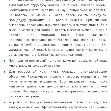
восстанавливает рост волос, активизируя замершие луковиц,
выравнивает структуру волоса. На 2 части базовой основы
необходима 1 часть жира птицы Эму. Данную смесь выдержать
на волосах не менее 2 часов, затем смыть шампунем.
Процедуру проводить 1-2 раза в неделю. При сильном
выпадении волос жир Эму использовать в чистом виде либо в
смеси с маслом для волос и делать маски не менее 2-3 раз в
неделю. Для молодой кожи лица: оказывает
противовоспалительное воздействие, выравнивает тон кожи.
Устраняет рубцы от постакне и черные точки. Подходит для
ухода за жирной кожей. Быстро и полностью впитывается, не
оставляя жирного блеска и не закупоривая поры.
При наличии воспалений на коже: даже при воспаленной коже
жир страуса высокорезультативен.
Для возрастной кожи лица: обладает омолаживающим
эффектом. Разглаживает мелкие и глубокие морщины, в том
числе мимические морщинки. Восстанавливает кожу после
нанесения грима или декоративной косметики в полном
объёме. Защищает кожу от неблагоприятного воздействия
окружающей среды.
Жир птицы Эму устраняет пигментные пятна и сосудистые
звездочки на коже. Эффективен при варикозном расширении