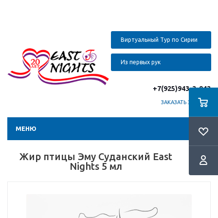
Виртуальный Тур по Сирии
Из первых рук
+7(925)943-3-943
ЗАКАЗАТЬ ЗВОНОК
МЕНЮ
Жир птицы Эму Суданский East
Nights 5 мл