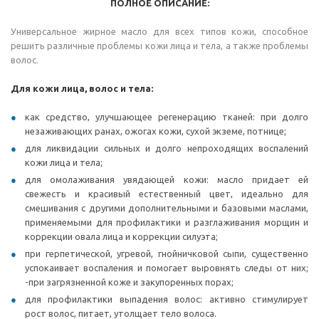
ПОЛНОЕ ОПИСАНИЕ:
Универсальное жирное масло для всех типов кожи, способное
решить различные проблемы кожи лица и тела, а также проблемы
волос.
Для кожи лица, волос и тела:
как средство, улучшающее регенерацию тканей: при долго
незаживающих ранах, ожогах кожи, сухой экземе, потнице;
для ликвидации сильных и долго непроходящих воспалений
кожи лица и тела;
для омолаживания увядающей кожи: масло придает ей
свежесть и красивый естественный цвет, идеально для
смешивания с другими дополнительными и базовыми маслами,
применяемыми для профилактики и разглаживания морщин и
коррекции овала лица и коррекции силуэта;
при герпетической, угревой, гнойничковой сыпи, существенно
успокаивает воспаления и помогает выровнять следы от них;
-при загрязненной коже и закупоренных порах;
для профилактики выпадения волос: активно стимулирует
рост волос, питает, утолщает тело волоса.