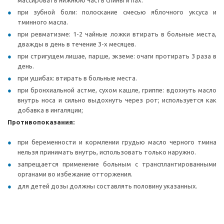
массировать нижнюю часть спины и пах.
при зубной боли: полоскание смесью яблочного уксуса и
тминного масла.
при ревматизме: 1-2 чайные ложки втирать в больные места,
дважды в день в течение 3-х месяцев.
при стригущем лишае, парше, экземе: очаги протирать 3 раза в
день.
при ушибах: втирать в больные места.
при бронхиальной астме, сухом кашле, гриппе: вдохнуть масло
внутрь носа и сильно выдохнуть через рот; используется как
добавка в ингаляции;
Противопоказания:
при беременности и кормлении грудью масло черного тмина
нельзя принимать внутрь, использовать только наружно.
запрещается применение больным с трансплантированными
органами во избежание отторжения.
для детей дозы должны составлять половину указанных.