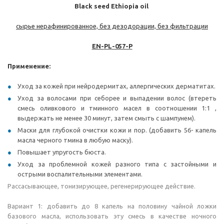
Black seed Ethiopia oil
сырье нерафинированное, без дезодорации, без фильтрации
EN-
PL
-057-P
Применение:
Уход за кожей при нейродермитах, аллергических дерматитах.
Уход за волосами при себорее и выпадении волос (втереть
смесь оливкового и тминного масел в соотношении 1:1 ,
выдержать не менее 30 минут, затем смыть с шампунем).
Маски для глубокой очистки кожи и пор. (добавить 56- капель
масла черного тмина в любую маску).
Повышает упругость бюста.
Уход за проблемной кожей разного типа с застойными и
острыми воспалительными элементами.
Рассасывающее, тонизирующее, регенерирующее действие.
Вариант 1: добавить до 8 капель на половину чайной ложки
базового масла, использовать эту смесь в качестве ночного