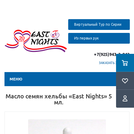
Виртуальный Тур по Сирии
Из первых рук
+7(925)943-3-943
ЗАКАЗАТЬ ЗВОНОК
МЕНЮ
Масло семян хельбы «East Nights» 5
мл.