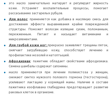
это масло замечательно матирует и регулирует жирность
кожи. Устраняет воспалительные процессы, помогает
рассасыванию застарелых рубцов.
Для волос
: применяется как добавка в масляную смесь для
достижения эффекта выравнивания крайне поврежденной
структуры. Поможет волосам излишне сухим, поломанным,
пережженным. Питает и насыщает витаминами и
микроэлементами.
Для грубой кожи ног:
прекрасно заживляет трещины пяток,
смягчает загрубевшую кожу, способствует лечению и
профилактике мозолей и натоптышей.
Афродизиак
: пажитник обладает свойствами афродизиака.
Семена шамбалы содержат сапонины.
масло применяются при лечении поликистоза у женщин,
снижают синтез мужского полового гормона (тестостерона),
усиливают лактацию у кормящей мамы. Наличие в составе
пажитника изофлавана глабидрина предотвращает развитие
раковых клеток в организме.