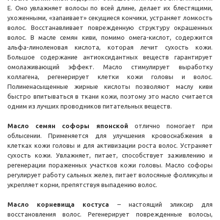
Е. Оно увлажняет волосы по всей длине, делает их блестящими,
ухоженными, «запаивает» секущиеся кончики, устраняет ломкость
волос. Восстанавливает поврежденную структуру окрашенных
волос. В
масле семян киви, помимо омега-кислот, содержится
альфа-линоленовая кислота, которая лечит сухость кожи.
Большое содержание антиоксидантных веществ гарантирует
омолаживающий эффект. Масло стимулирует выработку
коллагена, регенерирует клетки кожи головы и волос.
Полиненасыщенные жирные кислоты позволяют маслу киви
быстро впитываться в ткани кожи, поэтому это масло считается
одним из лучших проводников питательных веществ.
Масло семян софоры японской
отлично помогает при
облысении. Применяется для улучшения кровоснабжения в
клетках кожи головы и для активизации роста волос. Устраняет
сухость кожи. Увлажняет, питает, способствует заживлению и
регенерации пораженных участков кожи головы. Масло софоры
регулирует работу сальных желез, питает волосяные фолликулы и
укрепляет корни, препятствуя выпадению волос.
Масло корневища костуса
– настоящий эликсир для
восстановления волос. Регенерирует поврежденные волосы,