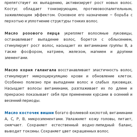
препятствует их выпадению, активизирует рост новых волос.
Костус обладает тонизирующим, противовоспалительным,
заживляющим эффектом. Основное его назначение – борьба с
перхотью и уплотнение структуры тонких волос.
Масло розового перца
укрепляет волосяные луковицы,
останавливает выпадение волос, борется с облысением,
стимулирует рост волос, насыщает их витаминами группы B, а
также фосфором, натрием, железом, магнием и другими
элементами.
Масло корня галангала
восстанавливает эластичность волос,
стимулирует микроциркуляцию крови и обновление клеток.
Особенно полезно при выпадении волос и слабых луковицах.
Насыщает волосы витаминами, разглаживает их по длине и
прекрасно показывает себя при применении курсами в осенний и
весенний периоды.
Масло косточек вишни
богато фолиевой кислотой, витаминами
А, С, Р, В, микроэлементами. Увлажняет кожу головы, питает,
смягчает. Сохраняет естественный водно-липидный баланс,
выводит токсины. Сохраняет цвет окрашенных волос.