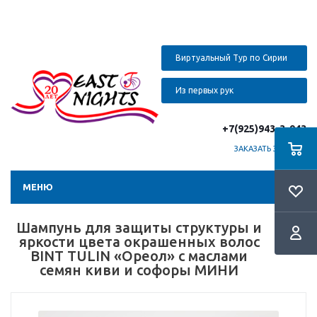
Виртуальный Тур по Сирии
Из первых рук
+7(925)943-3-943
ЗАКАЗАТЬ ЗВОНОК
МЕНЮ
Шампунь для защиты структуры и
яркости цвета окрашенных волос
BINT TULIN «Ореол» с маслами
семян киви и софоры МИНИ