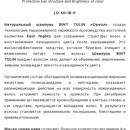
Protection hair structure and Brightness of color
LD-SH-03-P
Натуральный шампунь BINT TULIN
«Ореол»
создан
технологами Национального сирийского производства восточной
косметики
East Nights
для сохранения структуры волос и
восстановления насыщенного цвета после окрашивания. Это
высокоэффективное средство, которое бережно очищает и
великолепно питает тонкие волосы.
Шампунь BINT
TULIN
придает волосам силу, делает их объемными, энергичными,
живыми, возвращает яркость и насыщенность цвета.
Органический состав,
обогащенный полиненасыщенными жирными
кислотами, полисахаридами и пептидами, оказывает
регенерирующее действие на всю поверхность поврежденных
волос, устраняет ломкость и хрупкость. При регулярном
применении активизируется кровообращение в клетках головы и,
как следствие, прекращается выпадение волос. В р
езультате
волосы становятся увлажненными, послушными, блестящими и
привлекательными.
Масло семян киви
содержит большое количество витаминов А и