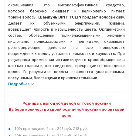
окрашивания. Это высокоэффективное средство,
которое бережно очищает и великолепно питает
тонкие волосы.
Шампунь BINT TULIN
придает волосам силу,
делает их объемными, энергичными, живыми,
возвращает яркость и насыщенность цвета. Органический
состав, обогащенный полиненасыщенными жирными
кислотами, полисахаридами и пептидами, оказывает
регенерирующее действие на всю поверхность
поврежденных волос, устраняет ломкость и хрупкость. При
регулярном применении активизируется кровообращение в
клетках головы и, как следствие, прекращается выпадение
волос. В результате волосы становятся увлажненными,
послушными, блестящими и привлекательными.
Подробнее
Розница с выгодной ценой оптовой покупки
Выбери количество своей розничной покупки по оптовой
цене
10% при покупке 2 шт.
242 руб.
218 руб.
20% при покупке 3 шт.
242 руб.
194 руб.