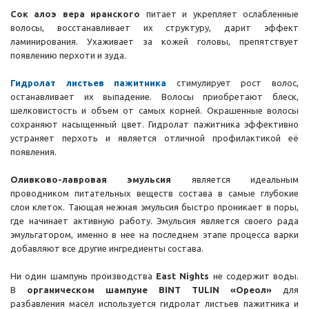
Сок алоэ вера иранского
питает и укрепляет ослабленные
волосы, восстанавливает их структуру, дарит эффект
ламинирования. Ухаживает за кожей головы, препятствует
появлению перхоти и зуда.
Гидролат листьев пажитника
стимулирует рост волос,
останавливает их выпадение. Волосы приобретают блеск,
шелковистость и объем от самых корней. Окрашенные волосы
сохраняют насыщенный цвет. Гидролат пажитника эффективно
устраняет перхоть и является отличной профилактикой её
появления.
Оливково-лавровая эмульсия
является идеальным
проводником питательных веществ состава в самые глубокие
слои клеток. Тающая нежная эмульсия быстро проникает в поры,
где начинает активную работу. Эмульсия является своего рада
эмульгатором, именно в нее на последнем этапе процесса варки
добавляют все другие ингредиенты состава.
Ни один шампунь производства
East Nights
не содержит воды.
В
органическом шампуне ВINT TULIN «Ореол»
для
разбавления масел
используется гидролат листьев пажитника и