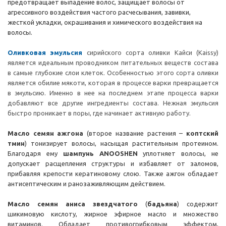
предотвращает выпадение волос, защищает волосы от
агрессивного воздействия частого расчесывания, завивки,
жесткой укладки, окрашивания и химического воздействия на
волосы.
Оливковая эмульсия
сирийского сорта оливки Кайси (Kaissy)
является идеальным проводником питательных веществ состава
в самые глубокие слои клеток. Особенностью этого сорта оливки
является обилие мякоти, которая в процессе варки превращается
в эмульсию. Именно в нее на последнем этапе процесса варки
добавляют все другие ингредиенты состава. Нежная эмульсия
быстро проникает в поры, где начинает активную работу.
Масло семян
ажгона
(второе название растения –
коптский
тмин
) тонизирует волосы, насыщая растительным протеином.
Благодаря ему
шампунь ANOOSHEN
уплотняет волосы, не
допускает расщепления структуры и избавляет от заломов,
прибавляя крепости кератиновому слою. Также ажгон обладает
антисептическим и ранозаживляющим действием.
Масло семян
аниса звездчатого
(
бадьяна
) содержит
шикимовую кислоту, жирное эфирное масло и множество
витаминов. Обладает противогрибковым эффектом,