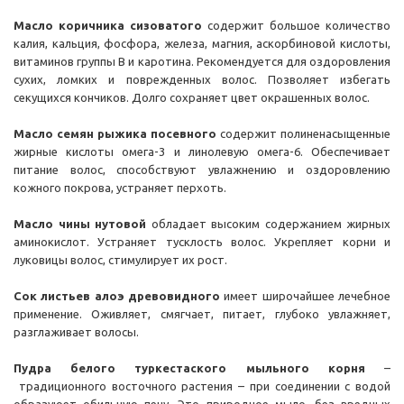
Масло
коричника сизоватого
содержит большое количество
калия, кальция, фосфора, железа, магния, аскорбиновой кислоты,
витаминов группы B и каротина. Рекомендуется для оздоровления
сухих, ломких и поврежденных волос. Позволяет избегать
секущихся кончиков. Долго сохраняет цвет окрашенных волос.
Масло семян
рыжика посевного
содержит полиненасыщенные
жирные кислоты омега-3 и линолевую омега-6. Обеспечивает
питание волос, способствуют увлажнению и оздоровлению
кожного покрова, устраняет перхоть.
Масло
чины нутовой
обладает высоким содержанием жирных
аминокислот. Устраняет тусклость волос. Укрепляет корни и
луковицы волос, стимулирует их рост.
Сок листьев
алоэ древовидного
имеет широчайшее лечебное
применение. Оживляет, смягчает, питает, глубоко увлажняет,
разглаживает волосы.
Пудра
белого туркестаского мыльного корня
–
традиционного восточного растения – при соединении с водой