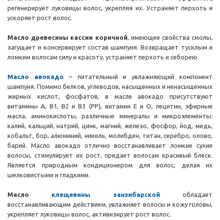
регенерирует луковицы волос, укрепляя их. Устраняет перхоть и
ускоряет рост волос.
Масло древесины
кассии коричной
, имеющее свойства смолы,
загущает и консервирует состав шампуня. Возвращает тусклым и
ломким волосам силу и красоту, устраняет перхоть и себорею.
Масло авокадо
– питательный и увлажняющий компонент
шампуня. Помимо белков, углеводов, насыщенных и ненасыщенных
жирных кислот, фосфатов, в масле авокадо присутствуют
витамины А, В1, В2 и В3 (РР), витамин Е и О, лецитин, эфирные
масла, аминокислоты, различные минералы и микроэлементы:
калий, кальций, натрий, цинк, магний, железо, фосфор, йод, медь,
кобальт, бор, алюминий, никель, молибден, титан, серебро, олово,
барий. Масло авокадо отлично восстанавливает ломкие сухие
волосы, стимулирует их рост, придает волосам красивый блеск.
Является природным кондиционером для волос, делая их
шелковистыми и гладкими.
Масло
клещевины занзибарской
обладает
восстанавливающим действием, увлажняет волосы и кожу головы,
укрепляет луковицы волос, активизирует рост волос.