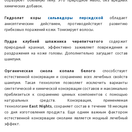
образуюет обильную пену. Это природное мыло, без вредных
химических добавок.
Гидролат коры
сальвадоры персидской
обладает
анисептическим действием, противодействует развитию
грибковых поражений кожи. Тонизирует волосы.
Пудра клубней
шпажника черепитчатого
содержит
природный крахмал, эффективно заживляет повреждения и
раздражения на коже головы. Дополнительно загущает состав
шампуня.
Органическая
смола копала белого
способствует
естественной консервации и сохранению всех лечебных свойств
шампуня. Такая технология позволяет исключить варианты
синтетической и химической консервации составов и максимально
приблизиться к сохранению ценных компонентов с помощью
натуральных средств. Консервация, применяемая
технологами
East Nights
, сохраняет состав в течение 18 месяцев
со дня изготовления продукта. Еще одним важным фактором
естественной консервации смолами является мощный лечебный
эффект.