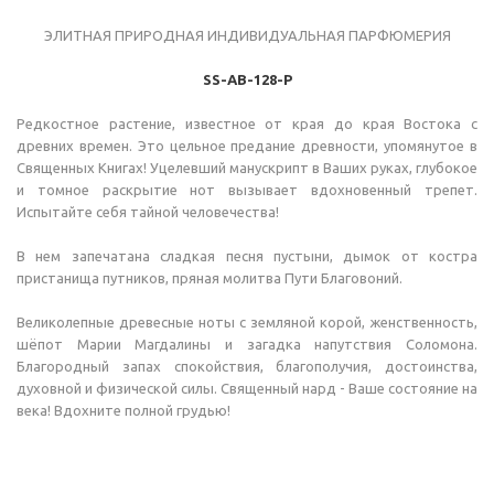
ЭЛИТНАЯ ПРИРОДНАЯ ИНДИВИДУАЛЬНАЯ ПАРФЮМЕРИЯ
SS-AB-128-P
Редкостное растение, известное от края до края Востока с
древних времен. Это цельное предание древности, упомянутое в
Священных Книгах! Уцелевший манускрипт в Ваших руках, глубокое
и томное раскрытие нот вызывает вдохновенный трепет.
Испытайте себя тайной человечества!
В нем запечатана сладкая песня пустыни, дымок от костра
пристанища путников, пряная молитва Пути Благовоний.
Великолепные древесные ноты с земляной корой, женственность,
шёпот Марии Магдалины и загадка напутствия Соломона.
Благородный запах спокойствия, благополучия, достоинства,
духовной и физической силы. Священный нард - Ваше состояние на
века! Вдохните полной грудью!