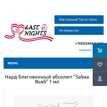
Виртуальный Тур по Сирии
Из первых рук
+7(925)943-3-943
ЗАКАЗАТЬ ЗВОНОК
МЕНЮ
Нард благовонный абсолют "Sabaa
Buab" 1 мл