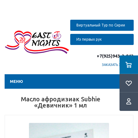
Виртуальный Тур по Сирии
Из первых рук
+7(925)943-3-943
ЗАКАЗАТЬ ЗВОНОК
МЕНЮ
Масло афродизиак Subhie
«Девичник» 1 мл