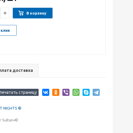
В корзину
 клик
плата доставка
ST NIGHTS ®
 Sultan»©