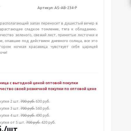
Артикул:
AS-AB-234-P
располагающий запах переносит в душистый вечер в
нарастающее сладкое томление, тяга к обладанию.
чество зеленого, свежий лист, примятые листочки и
, опавшие под действием дневного солнца, все это
тором ночная красавица чувствует себя царицей
очи!
ница с выгодной ценой оптовой покупки
чество своей розничной покупки по оптовой цене
купке 2 шт.
700 руб.
630 руб.
купке 3 шт.
700 руб.
560 руб.
купке 4 шт.
700 руб.
490 руб.
купке от 5 шт.
700 руб.
420 руб.
.
/шт