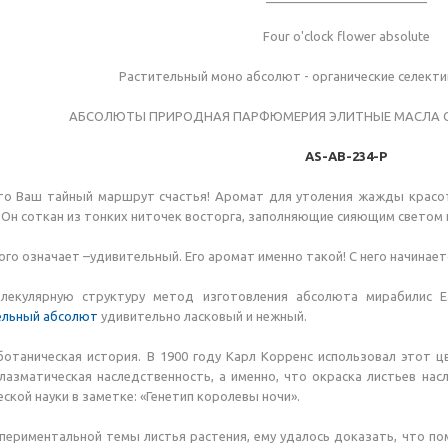
Four o'clock flower absolute
Растительный моно абсолют - органические селекти
АБСОЛЮТЫ ПРИРОДНАЯ ПАРФЮМЕРИЯ ЭЛИТНЫЕ МАСЛА О
AS-AB-234-P
то Ваш тайный маршрут счастья! Аромат для утоления жажды красот
Он соткан из тонких ниточек восторга, заполняющие сияющим светом 
ского означает –удивительный. Его аромат именно такой! С него начина
лекулярную структуру метод изготовления абсолюта мирабилис E
ельный абсолют
удивительно ласковый и нежный.
ботаническая история. В 1900 году Карл Корренс использовал этот 
лазматическая наследственность, а именно, что окраска листьев на
ской науки в заметке: «Генетип королевы ночи».
периментальной темы листья растения, ему удалось доказать, что п