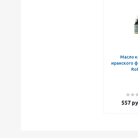
Масло к
иранского ф
Ro
557
ру