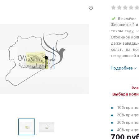
В наличии
Живописный и 
тихом саду, 
Огромное коли
даже завядшие
холст, на ко
сегодняшней н
Подробнее
Роз
Выбери коли
10% при по
20% при по
30% при по
40% при по
700
руб