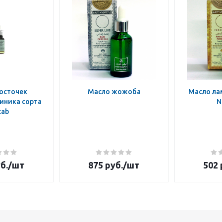
осточек
Масло жожоба
Масло ла
иника сорта
N
tab
б.
/шт
875
руб.
/шт
502