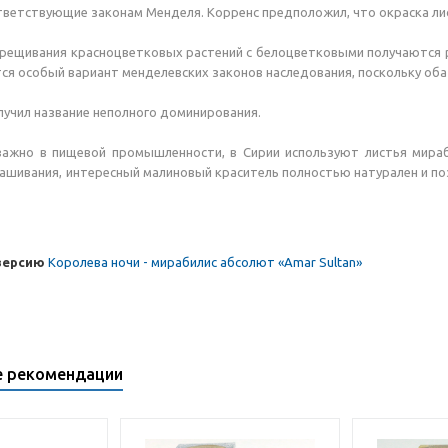
тветствующие законам Менделя. Корренс предположил, что окраска ли
крещивания красноцветковых растений с белоцветковыми получаются 
ся особый вариант менделевских законов наследования, поскольку оба 
учил название неполного доминирования.
важно в пищевой промышленности, в Сирии используют листья мираб
рашивания, интересный малиновый краситель полностью натурален и 
версию
Королева ночи - мирабилис абсолют «Amar Sultan»
е рекомендации