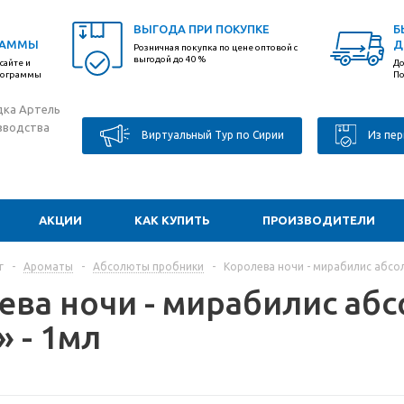
ВЫГОДА ПРИ ПОКУПКЕ
Б
РАММЫ
Д
Розничная покупка по цене оптовой с
выгодой до 40 %
сайте и
До
программы
По
дка Артель
зводства
Виртуальный Тур по Сирии
Из пер
АКЦИИ
КАК КУПИТЬ
ПРОИЗВОДИТЕЛИ
г
-
Ароматы
-
Абсолюты пробники
-
Королева ночи - мирабилис абсол
ева ночи - мирабилис аб
» - 1мл