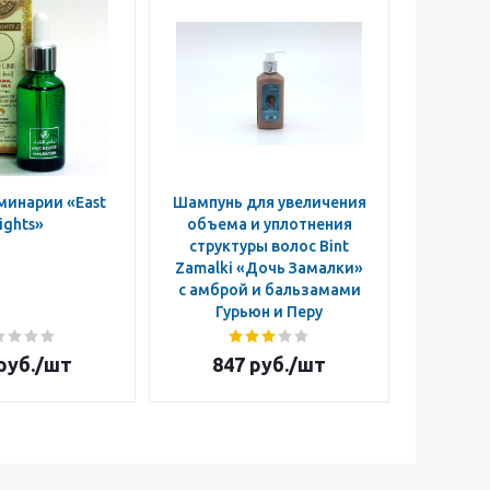
минарии «East
Шампунь для увеличения
Актив
ights»
объема и уплотнения
вол
структуры волос Bint
пробуж
Zamalki «Дочь Замалки»
луковиц
с амброй и бальзамами
«Доч
Гурьюн и Перу
маслом
руб.
/шт
847
руб.
/шт
1 0