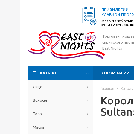
ПРИВИЛЕГИИ
КЛУБНОЙ ПРОГ
Зарегистрируйтесь на 
станьте участником 
Торговая площа
сирийского прои
East Nights
КАТАЛОГ
О КОМПАНИИ
Лицо
Главная
-
Катало
Корол
Волосы
Sultan
Тело
Масла