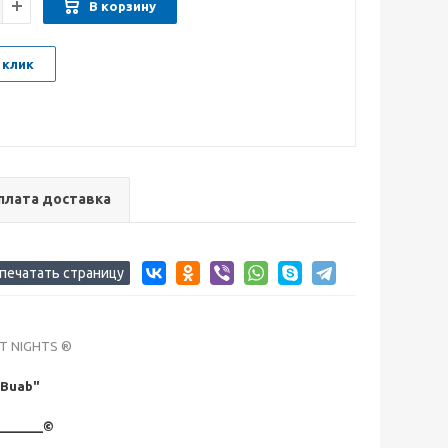
В корзину
 клик
плата доставка
ST NIGHTS ®
 Buab"
_______©