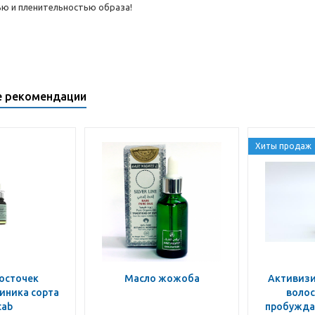
ю и пленительностью образа!
е рекомендации
Хиты продаж
осточек
Масло жожоба
Активиз
иника сорта
волос
tab
пробужд