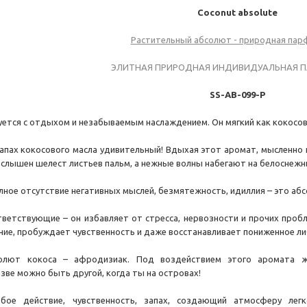
Coconut
absolute
Растительный абсолют - природная па
ЭЛИТНАЯ ПРИРОДНАЯ ИНДИВИДУАЛЬНАЯ 
SS-AB-099-P
ется с отдыхом и незабываемым наслаждением. Он мягкий как кокосово
апах кокосового масла удивительный! Вдыхая этот аромат, мысленно 
е слышен шелест листьев пальм, а нежные волны набегают на белоснежны
лное отсутствие негативных мыслей, безмятежность, идиллия – это абсо
тветствующие – он избавляет от стресса, нервозности и прочих про
ие, пробуждает чувственность и даже восстанавливает пониженное либ
солют кокоса – афродизиак. Под воздействием этого аромата ж
зве можно быть другой, когда ты на островах!
бое действие, чувственность, запах, создающий атмосферу лег