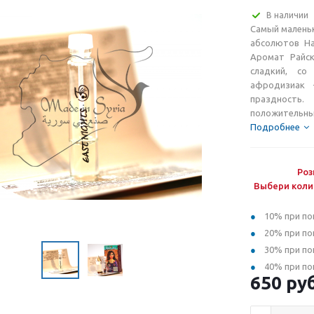
В наличии
Самый маленьк
абсолютов На
Аромат Райск
сладкий, со
афродизиак 
праздность.
положительны
Подробнее
Роз
Выбери коли
10% при по
20% при по
30% при по
40% при по
650
руб