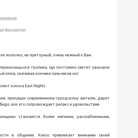
рфюмерия
ПАРФЮМЕРИЯ
е молочко, не приторный, очень нежный к Вам.
переносишься в тропики, где постоянно светит ласковое
й пляж, смачивая кончики пальчиков ног.
лют кокоса East Nights.
блем, присущих современному городскому жителю, дарит
идо, все это сопровождает релакс и удовольствие.
енщины становятся более мягкими, расслабленными,
кости в общении. Кокос привлекает внимание своей