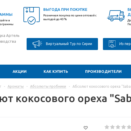
ВЫГОДА ПРИ ПОКУПКЕ
Б
РАММЫ
Д
Розничная покупка по цене оптовой с
выгодой до 40 %
сайте и
До
программы
По
дка Артель
зводства
Виртуальный Тур по Сирии
Из пер
АКЦИИ
КАК КУПИТЬ
ПРОИЗВОДИТЕЛИ
г
-
Ароматы
-
Абсолюты пробники
-
Абсолют кокосового ореха "Saba
ют кокосового ореха "Sab