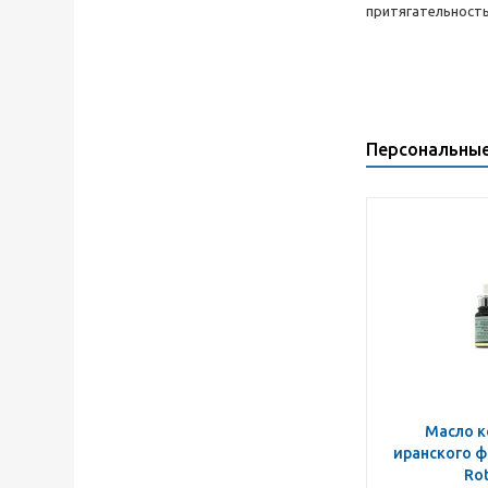
притягательность
Персональны
Масло к
иранского ф
Ro