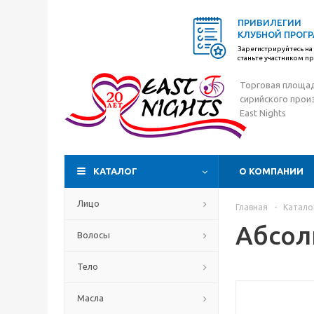
ПРИВИЛЕГИИ
КЛУБНОЙ ПРОГ
Зарегистрируйтесь на 
станьте участником 
Торговая площа
сирийского прои
East Nights
КАТАЛОГ
О КОМПАНИИ
Лицо
Главная
-
Катало
Абсол
Волосы
Тело
Масла