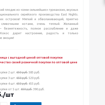
ий плодик из «семи сильнейших» гурманских, вкусных
ционального сирийского производства East Nights.
их островов! Мягкий и обволакивающий, приятно
 сливочными нотами, очень теплый. Желанный
– безмятежность, полное расслабление и даже
 Кокос дарит настроение, радость и только
е эмоции!
ница с выгодной ценой оптовой покупки
чество своей розничной покупки по оптовой цене
купке 2 шт.
650 руб.
585 руб.
купке 3 шт.
650 руб.
520 руб.
купке 4 шт.
650 руб.
455 руб.
купке от 5 шт.
650 руб.
390 руб.
.
/шт