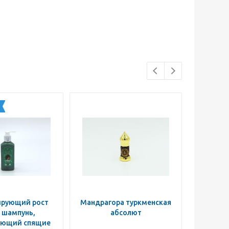
ирующий рост
Мандрагора туркменская
М
 шампунь,
абсолют
марокк
ающий спящие
чер