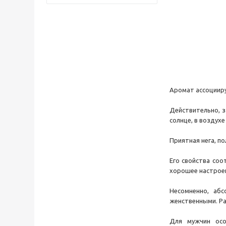
Аромат ассоцииру
Действительно, з
солнце, в воздух
Приятная нега, по
Его свойства соо
хорошее настроен
Несомненно, аб
женственными. Ра
Для мужчин осо