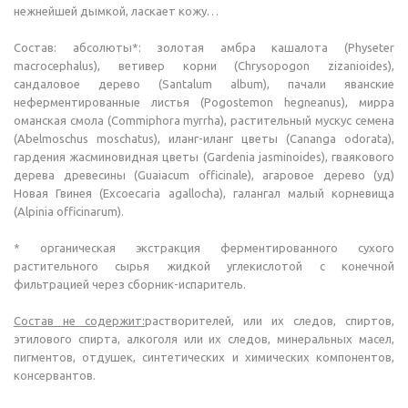
нежнейшей дымкой, ласкает кожу…
Состав: абсолюты*: золотая амбра кашалота (Physeter
macrocephalus), ветивер корни (Chrysopogon zizanioides),
сандаловое дерево (Santalum album), пачали яванские
неферментированные листья (Pogostemon hegneanus), мирра
оманская смола (Commiphora myrrha), растительный мускус семена
(Abelmoschus moschatus), иланг-иланг цветы (Cananga odorata),
гардения жасминовидная цветы (Gardenia jasminoides), гваякового
дерева древесины (Guaiacum officinale), агаровое дерево (уд)
Новая Гвинея (Excoecaria agallocha), галангал малый корневища
(Alpinia officinarum).
* органическая экстракция ферментированного сухого
растительного сырья жидкой углекислотой с конечной
фильтрацией через сборник-испаритель.
Состав не содержит:
растворителей, или их следов, спиртов,
этилового спирта, алкоголя или их следов, минеральных масел,
пигментов, отдушек, синтетических и химических компонентов,
консервантов.