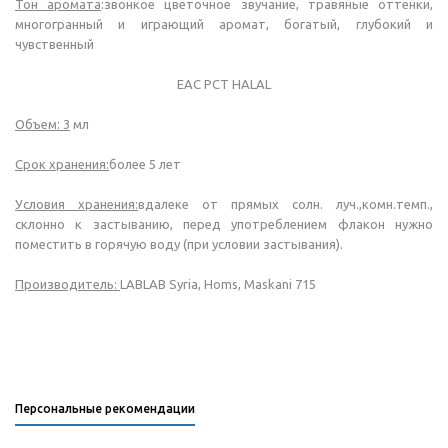
Тон аромата
:звонкое цветочное звучание, травяные оттенки,
многогранный и играющий аромат, богатый, глубокий и
чувственный
ЕАС РСТ HALAL
Объем: 3
мл
Срок хранения:
более 5 лет
Условия хранения:
вдалеке от прямых солн. луч.,комн.темп.,
склонно к застыванию, перед употреблением флакон нужно
поместить в горячую воду (при условии застывания).
Производитель:
LABLAB Syria, Homs, Maskani 715
Персональные рекомендации