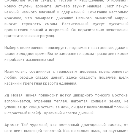
Смолистые ноты сандала, густые и насыщенные, открывают
новую ступень аромата. Ветивер звучит маняще. Лист пачули
нежный, немного влажный и сдержанный. Сочетание настолько
красивое, что замирает дыхание! Немного оманской мирры,
вносит терпкость смолы. Растительный мускус мускатный
пронзителен тонкий и искристый. Он поразительно женственен,
притягателен и интригующ.
Имбирь великолепно тонизирует, поднимает настроение, даже в
самое холодное время Вы не замерзнете, аромат разогреет кровь
и прибавит жизненных сил!
Иланг-иланг, соединяясь с гваяковым деревом, преисполняется
любви, сердце сладко щемит, здесь сладость поцелуев, шелк
касаний и трепетная красота единения.
Уд Новая Гвинея привносит нотку шикарного тонкого Востока,
вспоминается, утренняя теплая, нагретая солнцем земля, не
успевшая до конца остыть за ночь, он дает великолепный томный
и страстный шлейф - красивый и слегка дымный.
Аромат Taif чудесный, как восточный драгоценный камень, от
него веет пьянящей теплотой. Как шелковая шаль, он окутывает