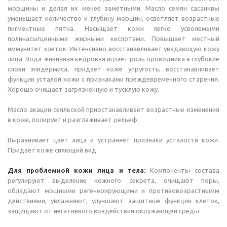
морщины и делая их менее заметными. Масло семян сасанквы
уменьшает количество и глубину морщин, осветляет возрастные
пигментные пятна. Насыщает кожи легко усвояемыми
полинасыгценными жирными кислотами. Повышает местный
иммунитет клеток. Интенсивно восстанавливает увядающую кожу
лица. Вода живичная кедровая играет роль проводника в глубокие
слови эпидермиса, придает коже упругость, восстанавливает
функции усталой кожи с признаками преждевременного старения.
Хорошо очищает загрязненную и тусклую кожу.
Масло акации сеяльской приостанавливает возрастные изменения
в коже, полирует и разглаживает рельеф.
Выравнивает цвет лица и устраняет признаки усталости кожи.
Придает коже сияющий вид.
Для проблемной кожи лица и тела:
Компоненты состава
регулируют выделение кожного секрета, очищают поры,
обладают мощными регенерирующими и противовозрастнымм
действиями, увлажняют, улучшают защитные функции клеток,
защищают от негативного воздействия окружающей среды.