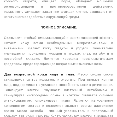
кожного секрета, очищает поры, обладает мощными
регенерирующими и противовозрастными действиями,
увлажняют, улучшают защитные функции клеток, защищают от
негативного воздействия окружающей среды.
ПОЛНОЕ ОПИСАНИЕ:
Оказывает стойкий омолаживающий и разглаживающий эффект.
Питает кожу всеми необходимыми микроэлементами и
витаминами. Делает кожу гладкой и упругой. Значительно
уменьшается проявление морщин в уголках глаз, на лбу и в
носогубной складке. Является хорошим профилактическим
средством, предотвращающее возрастные изменения кожи.
Для возрастной кожи лица и тела:
Масло смолы сосны
стимулирует синтез коллагена и эластина. Подтягивает контур
лица, поддерживает и усиливает способность кожи к регенерации.
Тонизирует клетки. Улучшает клеточный метаболизм и
стимулирует кислородный обмен в клетках. Является сильным
антиоксидантом, омолаживает ткани. Является натуральным
консервнтом состава и позволяет хранить состав длительное
время. Масло жожоба - сильный увлажнитель и питательный
элемент для кожи. Оно как будто заполняет клетки, выравнивая