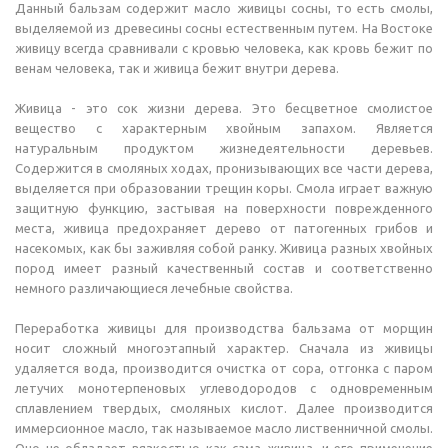
Данный бальзам содержит масло живицы сосны, то есть смолы,
выделяемой из древесины сосны естественным путем. На Востоке
живицу всегда сравнивали с кровью человека, как кровь бежит по
венам человека, так и живица бежит внутри дерева.
Живица - это сок жизни дерева. Это бесцветное смолистое
вещество с характерным хвойным запахом. Является
натуральным продуктом жизнедеятельности деревьев.
Содержится в смоляных ходах, пронизывающих все части дерева,
выделяется при образовании трещин коры. Смола играет важную
защитную функцию, застывая на поверхности поврежденного
места, живица предохраняет дерево от патогенных грибов и
насекомых, как бы заживляя собой ранку. Живица разных хвойных
пород имеет разный качественный состав и соответственно
немного различающиеся лечебные свойства.
Переработка живицы для производства бальзама от морщин
носит сложный многоэтапный характер. Сначала из живицы
удаляется вода, производится очистка от сора, отгонка с паром
летучих монотерпеновых углеводородов с одновременным
сплавлением твердых, смоляных кислот. Далее производится
иммерсионное масло, так называемое масло лиственничной смолы.