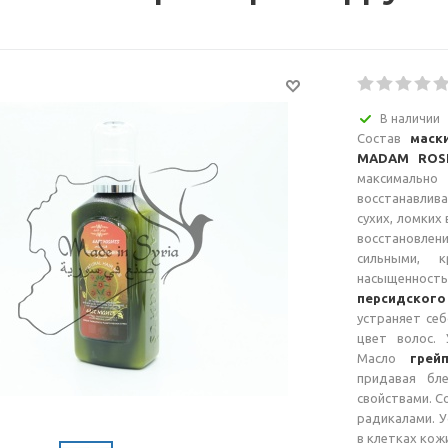
В наличии
Состав
маск
MADAM ROS
максимальн
восстанавлив
сухих, ломких
восстановлени
сильными, 
насыщенн
персидского
устраняет себ
цвет волос. 
Масло
грей
придавая бл
свойствами. С
радикалами. У
в клетках кож