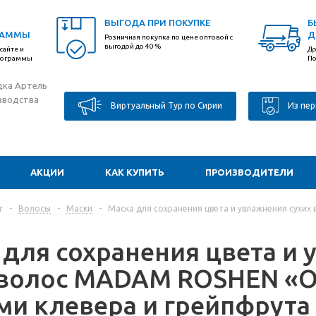
ВЫГОДА ПРИ ПОКУПКЕ
Б
РАММЫ
Д
Розничная покупка по цене оптовой с
выгодой до 40 %
сайте и
До
программы
По
дка Артель
зводства
Виртуальный Тур по Сирии
Из пер
АКЦИИ
КАК КУПИТЬ
ПРОИЗВОДИТЕЛИ
г
-
Волосы
-
Маски
-
Маска для сохранения цвета и увлажнения сухи
 для сохранения цвета и
 волос MADAM ROSHEN «
ми клевера и грейпфрута