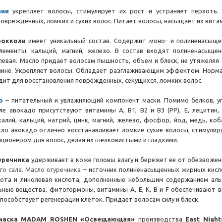
мии
укрепляет волосы, стимулирует их рост и устраняет перхоть.
оврежденных, ломких и сухих волос. Питает волосы, насыщает их вита
рокколи
имеет уникальный состав. Содержит моно- и полиненасыще
лементы: кальций, магний, железо. В состав входят полиненасыщен
левая. Масло придает волосам пышность, объем и блеск, не утяжеляя
лине. Укрепляет волосы. Обладает разглаживающим эффектом. Нормал
ит для восстановления поврежденных, секущихся, ломких волос.
о
– питательный и увлажняющий компонент маски. Помимо белков, у
ле авокадо присутствуют витамины А, В1, В2 и В3 (РР), Е, лецитин
алий, кальций, натрий, цинк, магний, железо, фосфор, йод, медь, коб
сло авокадо отлично восстанавливает ломкие сухие волосы, стимулир
ионером для волос, делая их шелковистыми и гладкими.
уречника
удерживает в коже головы влагу и бережет ее от обезвожен
о сала. Масло огуречника
– источник полиненасыщенных жирных кисло
лота и линолевая кислота, дополненные небольшим содержанием аль
ные вещества, фитогормоны, витамины А, Е, К, B и F обеспечивают 
способствует регенерации клеток. Придает волосам силу и блеск.
маска
MADAM ROSHEN «Освещающая»
производства
East Night