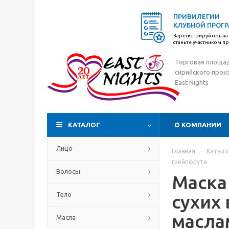
ПРИВИЛЕГИИ
КЛУБНОЙ ПРОГ
Зарегистрируйтесь на 
станьте участником 
Торговая площа
сирийского прои
East Nights
КАТАЛОГ
О КОМПАНИИ
Лицо
Главная
-
Катало
грейпфрута
Волосы
Маска
Тело
сухих
масла
Масла