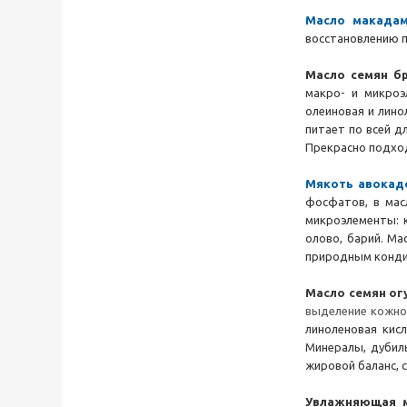
Масло макада
восстановлению п
Масло семян б
макро- и микроэ
олеиновая и лино
питает по всей д
Прекрасно подход
Мякоть авокад
фосфатов, в мас
микроэлементы: к
олово, барий. Ма
природным кондиц
Масло семян
ог
выделение кожног
линоленовая кис
Минералы, дубиль
жировой баланс, 
Увлажняющая 