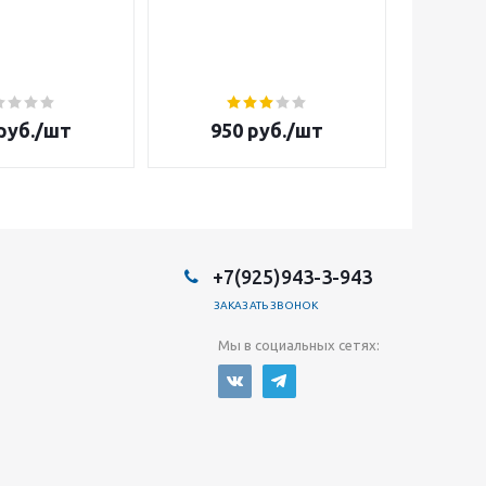
и блес
K
Луноли
пудрой
руб.
/шт
950
руб.
/шт
86
+7(925)943-3-943
ЗАКАЗАТЬ ЗВОНОК
Мы в социальных сетях: