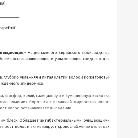
ия)
_________
rapefruit
Освещающая»
Национального сирийского производства
йшее восстанавливающее и увлажняющее средство для
 глубоко увлажняя и питая клетки волос и кожи головы,
режденного эпидермиса.
м, фосфор, калий, салициловую и кумариновую кислоты,
 Масло помогает бороться с излишней жирностью волос,
рост волос, останавливает выпадение.
ая им блеск. Обладает антибактериальными, очищающими
ет рост волос и активизирует кровоснабжение в клетках