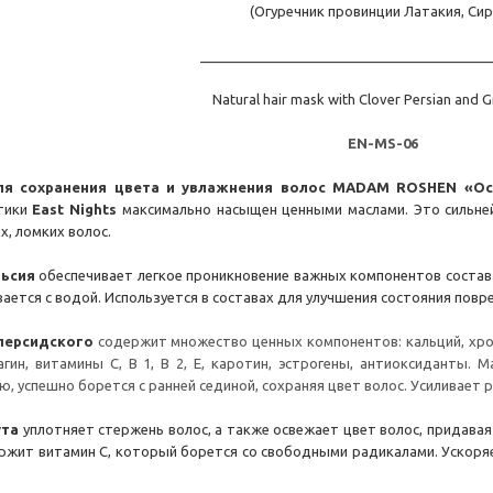
(Огуречник провинции Латакия, Сир
______________________________________
Natural hair mask with Clover Persian and G
EN-MS-06
ля сохранения цвета и увлажнения волос MADAM ROSHEN «
тики
East Nights
максимально насыщен ценными маслами. Это сильне
х, ломких волос.
ьсия
обеспечивает легкое проникновение важных компонентов состава,
ается с водой. Используется в составах для улучшения состояния пов
 персидского
содержит множество ценных компонентов:
кальций,
хро
гин, витамины С, В 1, В 2, Е, каротин, эстрогены, антиоксиданты.
ю, успешно борется с ранней сединой, сохраняя цвет волос. Усиливает 
ута
уплотняет стержень волос, а также освежает цвет волос, придав
ржит витамин С, который борется со свободными радикалами. У
скоря