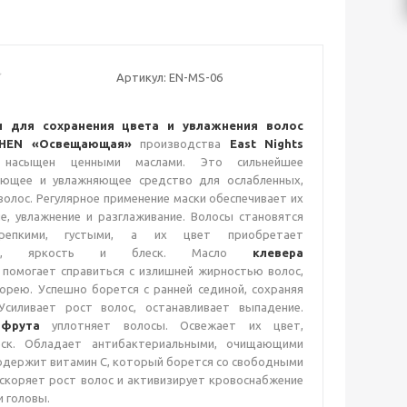
Артикул:
EN-MS-06
и для сохранения цвета и увлажнения волос
HEN «Освещающая»
производства
East Nights
о насыщен ценными маслами. Это сильнейшее
ающее и увлажняющее средство для ослабленных,
 волос. Регулярное применение маски обеспечивает их
е, увлажнение и разглаживание. Волосы становятся
крепкими, густыми, а их цвет приобретает
ость, яркость и блеск. Масло
клевера
помогает справиться с излишней жирностью волос,
орею. Успешно борется с ранней сединой, сохраняя
Усиливает рост волос, останавливает выпадение.
пфрута
уплотняет волосы. Освежает их цвет,
еск. Обладает антибактериальными, очищающими
одержит витамин С, который борется со свободными
скоряет рост волос и активизирует кровоснабжение
и головы.