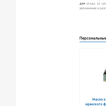
для
ухода за су
увлажнение и раз
Персональны
Масло к
иранского ф