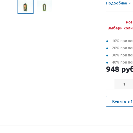
Подробнее
Роз
Выбери коли
10% при по
20% при по
30% при по
40% при по
948
руб
Купить в 1