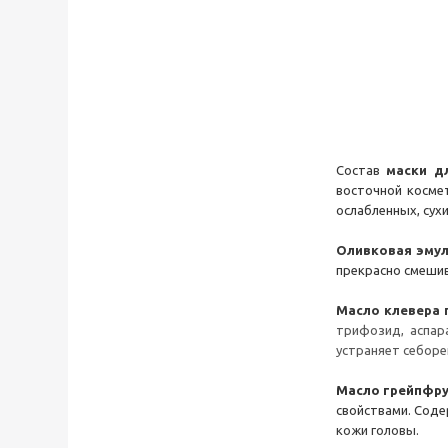
Состав
м
аски д
восточной косме
ослабленных, сухи
Оливковая эмул
прекрасно смешив
Масло клевера
трифозид, аспара
устраняет себоре
Масло грейпфр
свойствами. Соде
кожи головы.