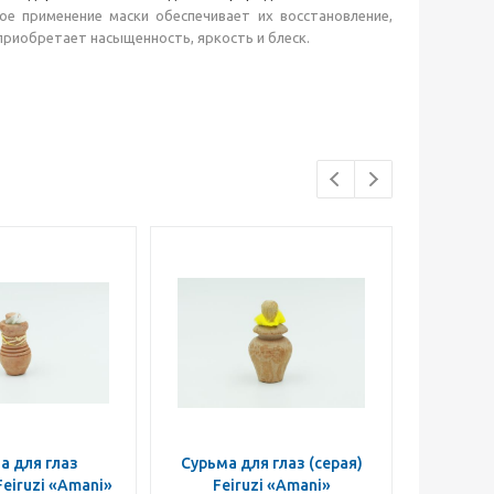
ое применение маски обеспечивает их восстановление,
 приобретает насыщенность, яркость и блеск.
а для глаз
Сурьма для глаз (серая)
Тонизи
Feiruzi «Amani»
Feiruzi «Amani»
для при