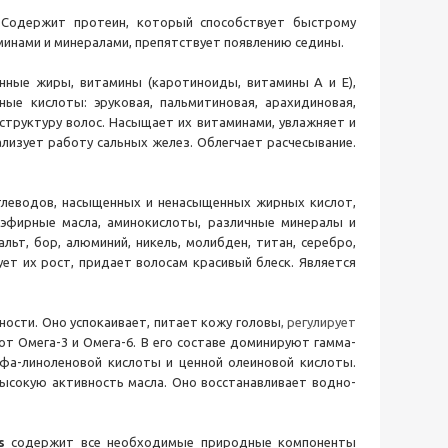
 Содержит протеин, который способствует быстрому
минами и минералами, препятствует появлению седины.
нные жиры, витамины (каротиноиды, витамины А и Е),
ные кислоты: эруковая, пальмитиновая, арахидиновая,
 структуру волос. Насыщает их витаминами, увлажняет и
изует работу сальных желез. Облегчает расчесывание.
глеводов, насыщенных и ненасыщенных жирных кислот,
, эфирные масла, аминокислоты, различные минералы и
альт, бор, алюминий, никель, молибден, титан, серебро,
ует их рост, придает волосам красивый блеск. Является
ности. Оно успокаивает, питает кожу головы
, регулирует
т Омега-3 и Омега-6. В его составе доминируют гамма-
фа-линоленовой кислоты и ценной олеиновой кислоты.
высокую активность масла. Оно восстанавливает водно-
s
содержит все необходимые природные компоненты