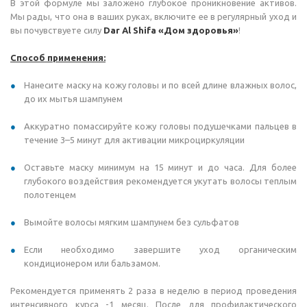
В этой формуле мы заложено глубокое проникновение активов.
Мы рады, что она в ваших руках, включите ее в регулярный уход и
вы почувствуете силу
Dar Al Shifa «Дом здоровья»
!
Способ применения:
Нанесите маску на кожу головы и по всей длине влажных волос,
до их мытья шампунем
Аккуратно помассируйте кожу головы подушечками пальцев в
течение 3–5 минут для активации микроциркуляции
Оставьте маску минимум на 15 минут и до часа. Для более
глубокого воздействия рекомендуется укутать волосы теплым
полотенцем
Вымойте волосы мягким шампунем без сульфатов
Если необходимо завершите уход органическим
кондиционером или бальзамом.
Рекомендуется применять 2 раза в неделю в период проведения
интенсивного курса -1 месяц. После для профилактического