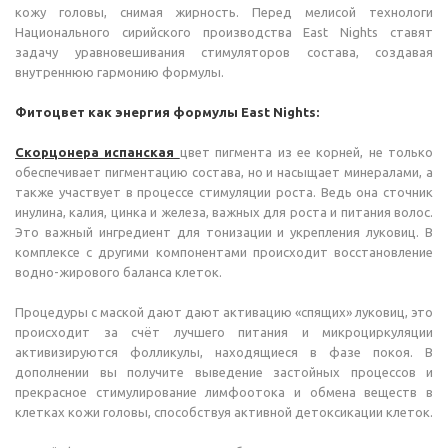
кожу головы, снимая жирность. Перед мелисой технологи
Национального сирийского производства East Nights ставят
задачу уравновешивания стимуляторов состава, создавая
внутреннюю гармонию формулы.
Фитоцвет как энергия формулы East Nights:
Cкорцонера испанская
цвет пигмента из ее корней, не только
обеспечивает пигментацию состава, но и насыщает минералами, а
также участвует в процессе стимуляции роста. Ведь она сточник
инулина, калия, цинка и железа, важных для роста и питания волос.
Это важный ингредиент для тонизации и укрепления луковиц. В
комплексе с другими компонентами происходит восстановление
водно-жирового баланса клеток.
Процедуры с маской дают дают активацию «спящих» луковиц, это
происходит за счёт лучшего питания и микроциркуляции
активизируются фолликулы, находящиеся в фазе покоя. В
дополнении вы получите выведение застойных процессов и
прекрасное стимулирование лимфоотока и обмена веществ в
клетках кожи головы, способствуя активной детоксикации клеток.