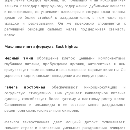
укрепление сосудов луковиц, их тонизация и антиоксидантная
защита. Благодаря природному содержанию дубильных веществ
и полифенолов, он укрепляет капилляры и сосуды кожи головы,
делая её более стойкой к раздражителям, в том числе при
укладке и расчесывании. Он же прекрасно справляется с
регуляцией секреции сальных желез, поддерживая свежесть
волос.
Масляные нити формулы East Nights:
Черный тмин
обогащение клеток ценными компонентами,
глубинное питание, пробуждение луковиц, антисептика. В нем
присутствует тимохиноном и ненасыщенные жирные кислоты. Он
укрепляет корни, снижает выпадение и активирует рост.
Галега восточная
обеспечивают микроциркуляцию и
сосудистую стимуляцию. Она улучшает капиллярное питание
луковиц, способствует более густому и плотному росту волос.
Сапонинины и алкалоиды в ее составе мягко раздражают
рецепторы кожи, усиливая приток крови.
Мелисса лекарственная дает мощный детокс. Успокаивает,
снимает стресс и воспаления, уменьшая раздражения, очищает