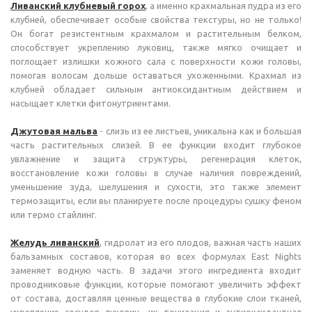
Ливанский клубневый горох
, а именно крахмальная пудра из его
клубней, обеспечивает особые свойства текстуры, но не только!
Он богат резистентным крахмалом и растительным белком,
способствует укреплению луковиц, также мягко очищает и
поглощает излишки кожного сала с поверхности кожи головы,
помогая волосам дольше оставаться ухоженными. Крахмал из
клубней обладает сильным антиоксидантным действием и
насыщает клетки фитонутриентами.
Джутовая мальва
- слизь из ее листьев, уникальна как и большая
часть растительных слизей. В ее функции входит глубокое
увлажнение и защита структуры, регенерация клеток,
восстановление кожи головы в случае наличия повреждений,
уменьшение зуда, шелушения и сухости, это также элемент
термозащиты, если вы планируете после процедуры сушку феном
или термо стайлинг.
Желудь ливанский
, гидролат из его плодов, важная часть наших
бальзамных составов, которая во всех формулах East Nights
заменяет водную часть. В задачи этого ингредиента входит
проводниковые функции, которые помогают увеличить эффект
от состава, доставляя ценные вещества в глубокие слои тканей,