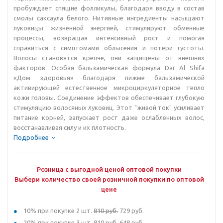
пробуждает спящие фолликулы, благодаря вводу в состав
смолы саксаула белого. Нитивные ингредиенты насыщают
луковицы жизненной энергией, стимулируют обменные
процессы, возвращая интенсивный рост и помогая
справиться с симптомами облысения и потери густоты.
Волосы становятся крепче, они защищены от внешних
факторов. Особая бальзамическая формула Dar Al Shifa
«Дом здоровья» благодаря пижме бальзамической
активирующей естественное микроциркуляторное тепло
кожи головы. Соединение эффектов обеспечивает глубокую
стимуляцию волосяных луковиц. Этот "живой ток" усиливает
питание корней, запускает рост даже ослабленных волос,
восстанавливая силу и их плотность.
Подробнее
Розница с выгодной ценой оптовой покупки
Выбери количество своей розничной покупки по оптовой
цене
10% при покупке 2 шт.
810 руб.
729 руб.
20% при покупке 3 шт.
810 руб.
648 руб.