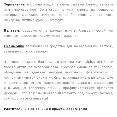
Терпентины
в обилии входят в смолу саксаула белого, также в
нем многогранное богатство летучих смолистых веществ,
которые усиливают местное кровообращение и проявляют
шикарный активизирующий эффект.
Бальзам
, содержится в камеди пижмы бальзамической, он
усиливает кровоток и стимулирует луковицы.
Скаммоний
великолепное средство для выведения из "застоя",
замедленного роста волос.
В основе каждого бальзамного состава East Nights лежит не
просто активная смоляная база, а особая смоляная технология,
объединившая древние методы восточной фитотерапии с
принципами чистой биохимии. Смолы, живица и камеди, входящие
в наши составы, играют ключевую роль не только в структуре, но
и в мощных терапевтических и профилактических эффектах
формулы. Это тот самый «тёплый эффект» подкожного массажа,
с которого все начинается!
Растительные союзники формулы East Nights: