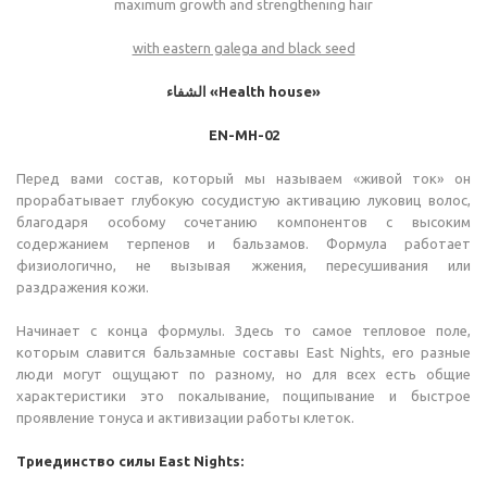
maximum growth and strengthening hair
with eastern galega and black seed
الشفاء «Health house»
EN-MH-02
Перед вами состав, который мы называем «живой ток» он
прорабатывает глубокую сосудистую активацию луковиц волос,
благодаря особому сочетанию компонентов с высоким
содержанием терпенов и бальзамов. Формула работает
физиологично, не вызывая жжения, пересушивания или
раздражения кожи.
Начинает с конца формулы. Здесь то самое тепловое поле,
которым славится бальзамные составы East Nights, его разные
люди могут ощущают по разному, но для всех есть общие
характеристики это покалывание, пощипывание и быстрое
проявление тонуса и активизации работы клеток.
Триединство силы East Nights: