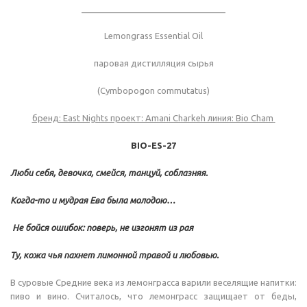
______________________________
Lemongrass Essential Oil
паровая дистилляция сырья
(Cymbopogon commutatus)
бренд: East Nights проект: Amani Charkeh линия: Bio Cham
BIO-ES-27
Люби себя, девочка, смейся, танцуй, соблазняя.
Когда-то и мудрая Ева была молодою…
Не бойся ошибок: поверь, не изгонят из рая
Ту, кожа чья пахнет лимонной травой и любовью.
В суровые Средние века из лемонграсса варили веселящие напитки:
пиво и вино. Считалось, что лемонграсс защищает от беды,