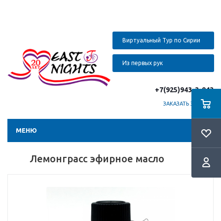
Виртуальный Тур по Сирии
Из первых рук
+7(925)943-3-943
ЗАКАЗАТЬ ЗВОНОК
МЕНЮ
Лемонграсс эфирное масло