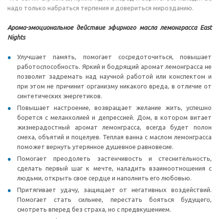
надо только набраться терпения и довериться мирозданию.
Арома-эмоциональное действие эфирного масла лемонграсса East
Nights
Улучшает память, помогает сосредоточиться, повышает
работоспособность. Яркий и бодрящий аромат лемонграсса не
позволит задремать над научной работой или конспектом и
при этом не причинит организму никакого вреда, в отличие от
синтетических энергетиков.
Повышает настроение, возвращает желание жить, успешно
борется с меланхолией и депрессией. Дом, в котором витает
жизнерадостный аромат лемонграсса, всегда будет полон
смеха, объятий и поцелуев. Теплая ванна с маслом лемонграсса
поможет вернуть утерянное душевное равновесие.
Помогает преодолеть застенчивость и стеснительность,
сделать первый шаг к мечте, наладить взаимоотношения с
людьми, открыть свое сердце и наполнить его любовью.
Притягивает удачу, защищает от негативных воздействий.
Помогает стать сильнее, перестать бояться будущего,
смотреть вперед без страха, но с предвкушением.