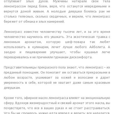
отпугивает злых духов. Мужчины натирали свои тела
лемонграссом перед боем, веря, что останутся невредимыми и
вернутся домой живым. А молодые девушки боялись ран не
столько телесных, сколько сердечных, и верили, что лемонграсс
бережет от обмана и злых намерений.
Лемонграсс известен человечеству тысячи лет, и за это время
человечество научилось его уважать. Эта экзотическая травка с
лимонным ароматом, которую шеф-повара так любят
использовать в кулинарии, лечит лучше любого Айболита. А
заодно и пищеварение улучшает, чтобы кушанья легче
переваривались и не причиняли гурманам дискомфорта.
Представительницы прекрасного пола знают, что лемонграсс – их
преданный помощник. Он помогает им оставаться прекрасными в
любом возрасте, ухаживает за кожей и волосами и дарит
уверенность в себе, которой не хватает даже самым красивым
девушкам.
Кроме того, эфирное масло лемонграсса влияет на эмоциональную
сферу. Вдохнув жизнерадостный и свежий аромат этого масла, вы
почувствуете, что все в ваших руках и не стоит расстраиваться.
Что бы ни случилось, нужно идти вперед и верить: все наладится,