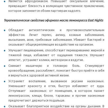
Является афродизиаком. Повышает сексуальное влечение,
превращает близость в волнующее чувственное приключение,
которое запомнится обоим партнерам надолго.
Терапевтические свойства эфирного масла лемонграсса East Nights
Обладает антисептическим и противовоспалительным
эффектом. Лечит герпес, ангину, кожные заболевания,
высыпания, акне, грибковые заболевания. Убивает бактерий и
оказывает общеукрепляющее воздействие на организм.
Улучшает пищеварение, способствует перевариванию жирной и
тяжелой пищи, избавляет от ощущения тяжести. Улучшает
аппетит, устраняет колики, метеоризм и вздутие.
Снимает мышечную и головную боль. Стимулирует
кровообращение, расслабляет, помогает быстро прийти в себя
и вернуться к здоровой активной жизни.
Устраняет воспаление, вызванное укусами насекомых.
Уменьшает красноту и отек, быстро избавляет от зуда.
Отпугивает насекомых: от помещения, в котором пахнет
лемонграссом, клещи, блохи, тараканы и прочие насекомые
предпочитают держаться подальше.
Оказывает благоприятное воздействие на органы дыхания. В