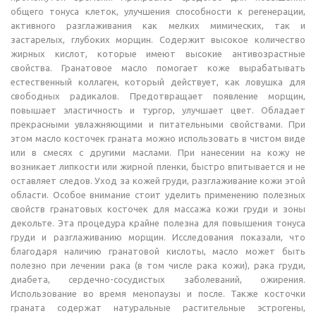
общего тонуса клеток, улучшения способности к регенерации,
активного разглаживания как мелких мимических, так и
застарелых, глубоких морщин. Содержит высокое количество
жирных кислот, которые имеют высокие антивозрастные
свойства. Гранатовое масло помогает коже вырабатывать
естественный коллаген, который действует, как ловушка для
свободных радикалов. Предотвращает появление морщин,
повышает эластичность и тургор, улучшает цвет. Обладает
прекрасными увлажняющими и питательными свойствами. При
этом масло косточек граната можно использовать в чистом виде
или в смесях с другими маслами. При нанесении на кожу не
возникает липкости или жирной пленки, быстро впитывается и не
оставляет следов. Уход за кожей груди, разглаживание кожи этой
области. Особое внимание стоит уделить применению полезных
свойств гранатовых косточек для массажа кожи груди и зоны
декольте. Эта процедура крайне полезна для повышения тонуса
груди и разглаживанию морщин. Исследования показали, что
благодаря наличию гранатовой кислоты, масло может быть
полезно при лечении рака (в том числе рака кожи), рака груди,
диабета, сердечно-сосудистых заболеваний, ожирения.
Использование во время менопаузы и после. Также косточки
граната содержат натуральные растительные эстрогены,