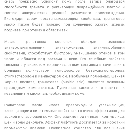
смесь прекрасно успокоит кожу после загара благодаря
способности граната к регенерации повреждённых клеток и
снятию аллергических реакций различного происхождения.
Благодаря своим восстанавливающим свойствам, гранатовое
масло также будет полезно при солнечных ожогах, экземе,
псориазе, при отеках в области век.
Масло гранатовых косточек обладает сильными
антивоспалительными, антивирусными, антимикробными
свойствами, способствует быстрому уменьшению отеков в том
числе и области под глазами и веки. Его лечебные свойства
связаны с уникальным жирно-кислотным составом в сочетании с
большим количеством токоферолов, бета-систостеролом,
стигмастеролом и кампесгерол ом. Необычная полиненасыщенная
жирная кислота, гранатовая (punicic acid), является основным
природным компонентом. Пуниковая кислота - относится к
незаменимым кислотам, необходимым коже.
Гранатовое масло имеет превосходные увлажняющие,
защищающие и питательные свойства, что очень эффективно для
зрелой и стареющей кожи. Оно видимо подтягивает контур лица,
шеи и зоны декольте. Эффект лифтинга достигается за короткий
промежуток времени. Прекрасное средство для повышения