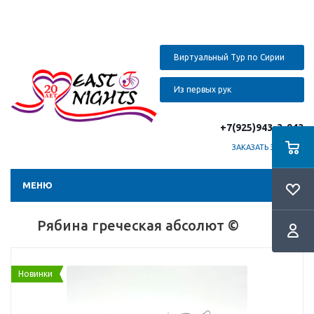
Виртуальный Тур по Сирии
Из первых рук
+7(925)943-3-943
ЗАКАЗАТЬ ЗВОНОК
МЕНЮ
Рябина греческая абсолют ©
Новинки