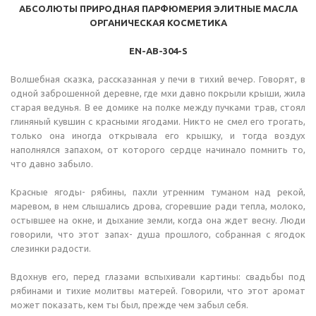
АБСОЛЮТЫ ПРИРОДНАЯ ПАРФЮМЕРИЯ ЭЛИТНЫЕ МАСЛА
ОРГАНИЧЕСКАЯ КОСМЕТИКА
EN-AB-304-S
Волшебная сказка, рассказанная у печи в тихий вечер. Говорят, в
одной заброшенной деревне, где мхи давно покрыли крыши, жила
старая ведунья. В ее домике на полке между пучками трав, стоял
глиняный кувшин с красными ягодами. Никто не смел его трогать,
только она иногда открывала его крышку, и тогда воздух
наполнялся запахом, от которого сердце начинало помнить то,
что давно забыло.
Красные ягоды- рябины, пахли утренним туманом над рекой,
маревом, в нем слышались дрова, сгоревшие ради тепла, молоко,
остывшее на окне, и дыхание земли, когда она ждет весну. Люди
говорили, что этот запах- душа прошлого, собранная с ягодок
слезинки радости.
Вдохнув его, перед глазами вспыхивали картины: свадьбы под
рябинами и тихие молитвы матерей. Говорили, что этот аромат
может показать, кем ты был, прежде чем забыл себя.