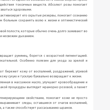
здействия токсичных веществ. Абсолют розы помогает
таваться здоровыми.
 активизирует его скрытые резервы, помогает сознанию
им больным сохранять волю к жизни и оптимистический
товой полости, которые обычно очень долго заживают во
м и несвежим дыханием.
звращает румянец, борется с возрастной пигментацией.
кательной. Особенно полезен для ухода за зрелой и
ют бережет кожу от воспалений, раздражений, угревой
 кожу сухую и тусклую буквально возвращает к жизни.
ленная в массажное масло, улучшает кровообращение и
 такой процедуры выглядит мраморно-розовой, а пахнет
егенерирующими свойствами, помогает коже не просто
 выравнивает следы, оставшиеся от очагов воспалений,
в, а также способствует рассасыванию шрамов.