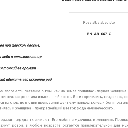
_____________________________
Rosа alba absolute
EN-AB-067-G
ва при царском дворце,
 леди в алмазном венце.
н тонкий ее аромат –
й вдыхать его искренне рад.
м эпосе есть сказание о том, как на Земле появилась первая женщина.
ше: нежная роза или изысканный лотос. Боги горячились, сердились, п
я их спор, но в один прекрасный день ему пришел конец и боги постано
вилась и женщина – прекраснейший цветок рода человеческого…
ражит сердца тысячи лет. Его любят и мужчины, и женщины. Первые 
ахнут розой, в любом возрасте остается привлекательной для муж