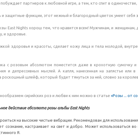
 побуждает партнеров к любовной игре, а тем, кто спит в одиночестве,
ь и защитные функции, этот нежный и благородный цветок умеет себя з
зы East Nights хорош тем, что нравится всем! Мужчинам, и женщинам, д
у, и здоровье.
кой здоровья и красоты, сделает кожу лица и тела молодой, внутре
ка с розовым абсолютом поместится даже в крохотную сумочку и у
ния и депрессивных мыслей. А капля, нанесенная на запястье или 
 роскошный шлейф, который будет тянуться за ней, словно за королев
нообразием сирийских роз и любви к ним можно в статье
«Розы ... от 
ное действие абсолюта розы альбы East Nights
роиться на высокие чистые вибрации. Рекомендован для использования
ет сознание, настраивает на свет и добро. Может использоваться во
стинного Я.