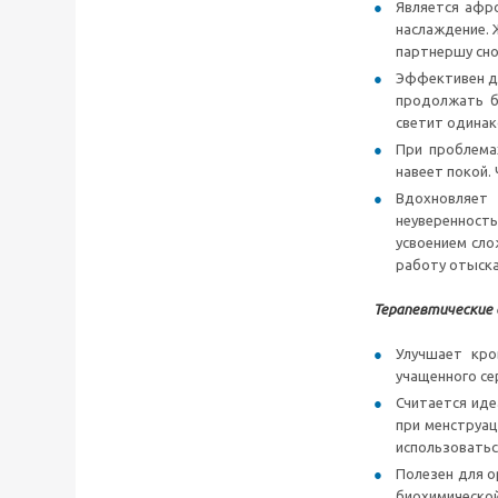
Является афро
наслаждение. 
партнершу сно
Эффективен дл
продолжать бо
светит одинак
При проблема
навеет покой.
Вдохновляет 
неуверенност
усвоением сло
работу отыск
Терапевтические 
Улучшает кро
учащенного се
Считается иде
при менструац
использоватьс
Полезен для о
биохимической