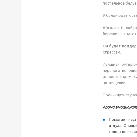
постельное белье
У белой розы ест
Абсолют белой ро
бережет и красот
Он будет поддерж
стрессам.
Изящная бутылоч
нервного истоще
розового аромата
восхищении.
Проникнуться раз
Арома-эмоциональ
Помогает наст
и духа. Очища
голос своего и