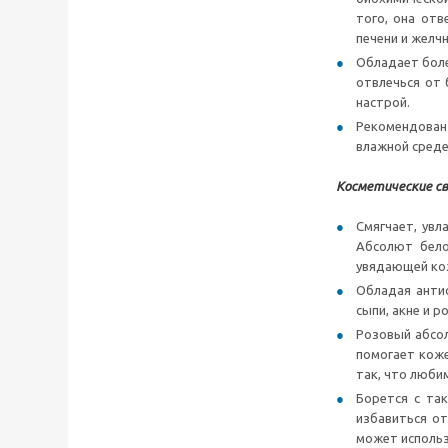
того, она от
печени и желч
Обладает боле
отвлечься от 
настрой.
Рекомендован 
влажной среде
Косметические св
Смягчает, увл
Абсолют бело
увядающей кож
Обладая анти
сыпи, акне и р
Розовый абсо
помогает коже
так, что люби
Борется с та
избавиться от
может использ