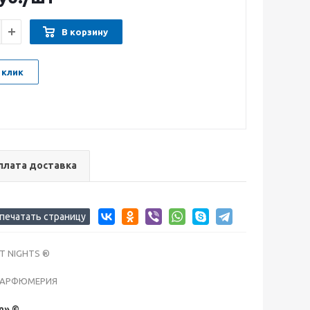
В корзину
 клик
плата доставка
ST NIGHTS ®
ПАРФЮМЕРИЯ
m» ©