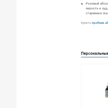
Розовый абсол
перхоть и зуд
старинных ска
Купить
пробник а
Персональны