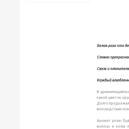
Белая роза что де
Словно прекрасная
Свеж и пленителе
Каждый влюбленны
В древнеиндийско
какой цветок кра
Долго продолжалс
впоследствии поя
Аромат розы будо
волосы и кожа п