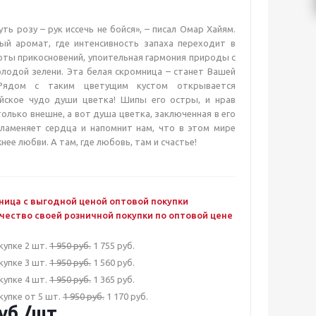
ть розу – рук иссечь не бойся», – писал Омар Хайям.
ый аромат, где интенсивность запаха переходит в
ты прикосновений, упоительная гармония природы с
лодой зелени. Эта белая скромница – станет Вашей
Рядом с таким цветущим кустом открывается
йское чудо души цветка! Шипы его остры, и нрав
 только внешне, а вот душа цветка, заключенная в его
пламеняет сердца и напомнит нам, что в этом мире
нее любви. А там, где любовь, там и счастье!
ница с выгодной ценой оптовой покупки
чество своей розничной покупки по оптовой цене
купке 2 шт.
1 950 руб.
1 755 руб.
купке 3 шт.
1 950 руб.
1 560 руб.
купке 4 шт.
1 950 руб.
1 365 руб.
купке от 5 шт.
1 950 руб.
1 170 руб.
уб.
/шт