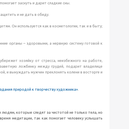
 помогает заснуть и дарит сладкие сны.
ащитить и не дать в обиду.
етям. Он используется как в косметологии, так и в быту;
нние органы – здоровыми, а нервную систему готовой к
бережет хозяйку от стресса, неизбежного на работе,
в заветную ложбинку между грудей, подарит владелице
ой, и вынуждать мужчин преклонять колени в восторге и
создания природой к творчеству художника»
.
 людям, которые следят за чистотой не только тела, но
 время медитации, так как помогает человеку услышать