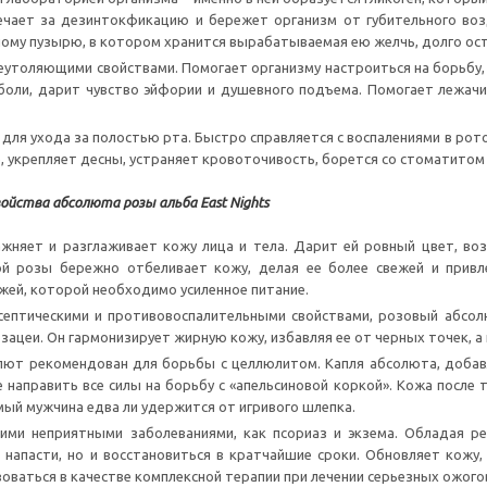
вечает за дезинтокфикацию и бережет организм от губительного во
ному пузырю, в котором хранится вырабатываемая ею желчь, долго ос
утоляющими свойствами. Помогает организму настроиться на борьбу,
боли, дарит чувство эйфории и душевного подъема. Помогает лежач
для ухода за полостью рта. Быстро справляется с воспалениями в ро
, укрепляет десны, устраняет кровоточивость, борется со стоматито
ойства абсолюта розы альба East Nights
ажняет и разглаживает кожу лица и тела. Дарит ей ровный цвет, во
й розы бережно отбеливает кожу, делая ее более свежей и привле
ей, которой необходимо усиленное питание.
септическими и противовоспалительными свойствами, розовый абсол
озацеи. Он гармонизирует жирную кожу, избавляя ее от черных точек, а
лют рекомендован для борьбы с целлюлитом. Капля абсолюта, добав
 направить все силы на борьбу с «апельсиновой коркой». Кожа после
мый мужчина едва ли удержится от игривого шлепка.
кими неприятными заболеваниями, как псориаз и экзема. Обладая р
 напасти, но и восстановиться в кратчайшие сроки. Обновляет кожу,
оваться в качестве комплексной терапии при лечении серьезных ожого