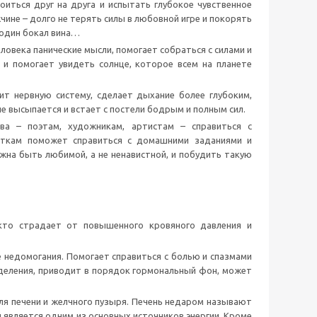
иться друг на друга и испытать глубокое чувственное
ине – долго не терять силы в любовной игре и покорять
 один бокал вина…
овека панические мысли, помогает собраться с силами и
 и помогает увидеть солнце, которое всем на планете
т нервную систему, сделает дыхание более глубоким,
е высыпается и встает с постели бодрым и полным сил.
ва – поэтам, художникам, артистам – справиться с
сткам поможет справиться с домашними заданиями и
жна быть любимой, а не ненавистной, и побудить такую
 кто страдает от повышенного кровяного давления и
 недомогания. Помогает справиться с болью и спазмами
деления, приводит в порядок гормональный фон, может
ля печени и желчного пузыря. Печень недаром называют
 является одним из основных источников энергии. Кроме