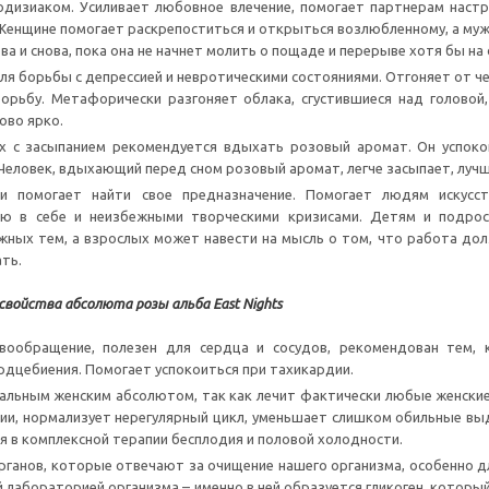
дизиаком. Усиливает любовное влечение, помогает партнерам настро
Женщине помогает раскрепоститься и открыться возлюбленному, а мужч
ва и снова, пока она не начнет молить о пощаде и перерыве хотя бы на
я борьбы с депрессией и невротическими состояниями. Отгоняет от чел
рьбу. Метафорически разгоняет облака, сгустившиеся над головой,
ово ярко.
х с засыпанием рекомендуется вдыхать розовый аромат. Он успокои
 Человек, вдыхающий перед сном розовый аромат, легче засыпает, лучш
и помогает найти свое предназначение. Помогает людям искусст
ью в себе и неизбежными творческими кризисами. Детям и подро
жных тем, а взрослых может навести на мысль о том, что работа дол
ать.
свойства абсолюта розы альба East Nights
вообращение, полезен для сердца и сосудов, рекомендован тем,
рдцебиения. Помогает успокоиться при тахикардии.
альным женским абсолютом, так как лечит фактически любые женские
ии, нормализует нерегулярный цикл, уменьшает слишком обильные вы
я в комплексной терапии бесплодия и половой холодности.
рганов, которые отвечают за очищение нашего организма, особенно д
 лабораторией организма – именно в ней образуется гликоген, который