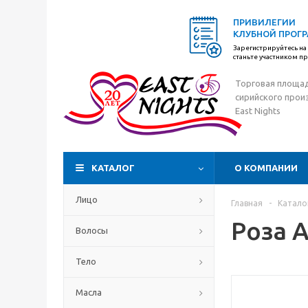
ПРИВИЛЕГИИ
КЛУБНОЙ ПРОГ
Зарегистрируйтесь на 
станьте участником 
Торговая площа
сирийского прои
East Nights
КАТАЛОГ
О КОМПАНИИ
Лицо
Главная
-
Катало
Роза 
Волосы
Тело
Масла