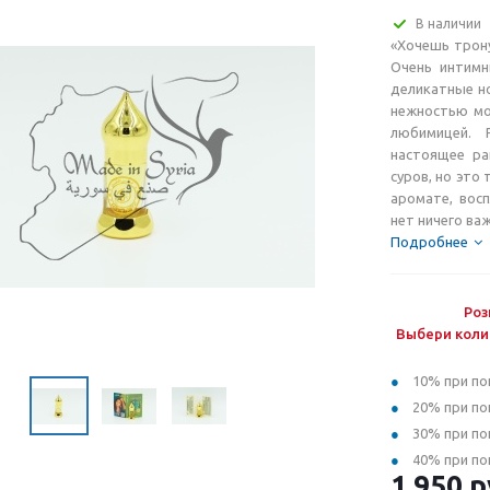
В наличии
«Хочешь трону
Очень интимн
деликатные но
нежностью мо
любимицей. 
настоящее ра
суров, но это
аромате, вос
нет ничего важ
Подробнее
Роз
Выбери коли
10% при по
20% при по
30% при по
40% при по
1 950
р