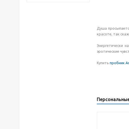
Душа просыпается
красоте, так ска
Энергетически н
эротические чувс
Купить
пробник А
Персональны