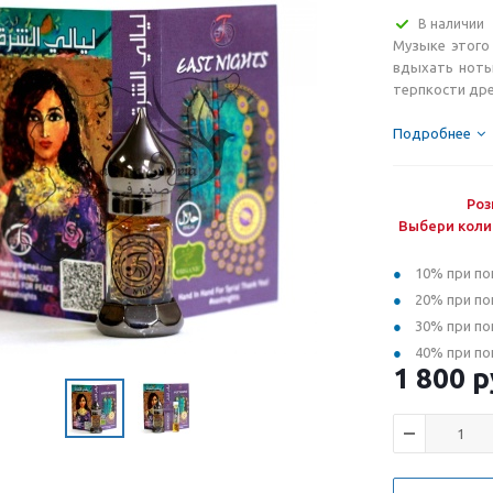
В наличии
Музыке этого 
вдыхать ноты
терпкости дре
Подробнее
Роз
Выбери коли
10% при по
20% при по
30% при по
40% при по
1 800
р