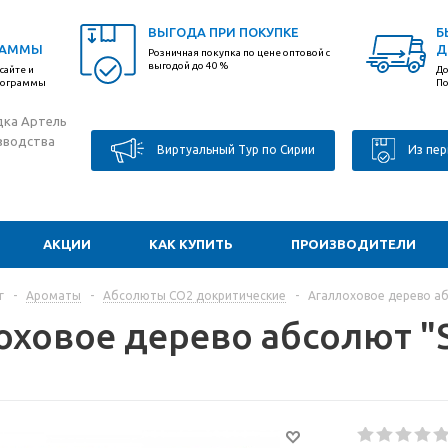
ВЫГОДА ПРИ ПОКУПКЕ
Б
РАММЫ
Д
Розничная покупка по цене оптовой с
выгодой до 40 %
сайте и
До
программы
По
дка Артель
зводства
Виртуальный Тур по Сирии
Из пер
АКЦИИ
КАК КУПИТЬ
ПРОИЗВОДИТЕЛИ
г
-
Ароматы
-
Абсолюты CO2 докритические
-
Агаллоховое дерево аб
оховое дерево абсолют "