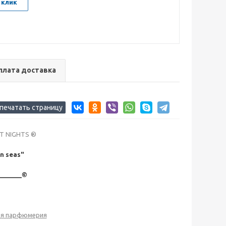
 клик
плата доставка
ST NIGHTS ®
n seas"
_______©
ая парфюмерия