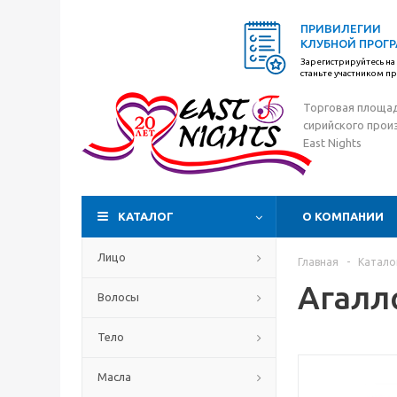
ПРИВИЛЕГИИ
КЛУБНОЙ ПРОГ
Зарегистрируйтесь на 
станьте участником 
Торговая площа
сирийского прои
East Nights
КАТАЛОГ
О КОМПАНИИ
Лицо
Главная
-
Катало
Агалл
Волосы
Тело
Масла