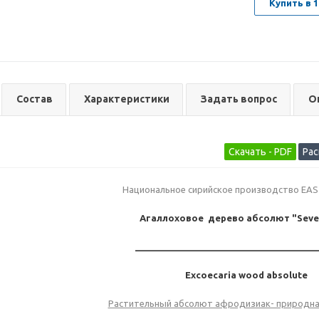
Купить в 1
Состав
Характеристики
Задать вопрос
О
Национальное сирийское производство EA
Агаллоховое дерево абсолют "Seve
____________________________________
Excoecaria wood absolute
Растительный абсолют афродизиак- природн