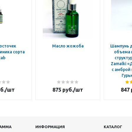
осточек
Масло жожоба
Шампунь д
иника сорта
объема 
tab
структур
Zamalki «
с амброй
Гурь
б.
/шт
875
руб.
/шт
847
РАММА
ИНФОРМАЦИЯ
КАТАЛОГ