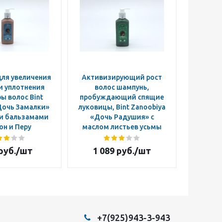
ля увеличения
Активизирующий рост
Мандраг
и уплотнения
волос шампунь,
ы волос Bint
пробуждающий спящие
Дочь Замалки»
луковицы, Bint Zanoobiya
 и бальзамами
«Дочь Радушия» с
юн и Перу
маслом листьев усьмы
руб.
/шт
1 089
руб.
/шт
2 4
+7(925)943-3-943