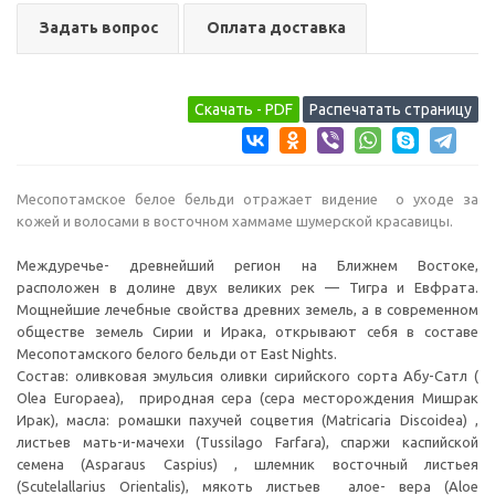
Задать вопрос
Оплата доставка
Месопотамское белое бельди отражает видение о уходе за
кожей и волосами в восточном хаммаме шумерской красавицы.
Междуречье- древнейший регион на Ближнем Востоке,
расположен в долине двух великих рек — Тигра и Евфрата.
Мощнейшие лечебные свойства древних земель, а в современном
обществе земель Сирии и Ирака, открывают себя в составе
Месопотамского белого бельди от East Nights.
Состав: оливковая эмульсия оливки сирийского сорта Абу-Сатл (
Olea Europaea), природная сера (сера месторождения Мишрак
Ирак), масла: ромашки пахучей соцветия (Matricaria Discoidea) ,
листьев мать-и-мачехи (Tussilago Farfara), спаржи каспийской
семена (Asparaus Caspius) , шлемник восточный листьея
(Scutelallarius Orientalis), мякоть листьев алое- вера (Aloe