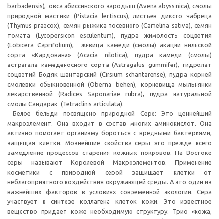
barbadensis), овса абиссинского зародыш (Avena abyssinica), смолы
природной мастики (Pistacia lentiscus), листьев дикого чабреца
(Thymus praecox), семян рыжика посевного (Саmеlinа sativa), семян
томата (Lycopersicon esculentum), пудра жимолость соцветия
(Lobicera Caprifolium), живица камеди (смолы) акации нильской
сорта «Кардована» (Acacia nilotica), пудра камеди (смолы)
астрагала камеденосного сорта (Astragalus gummifer), гидролат
соцветий Бодяк шантарский (Cirsium schantarense), пудра корней
смолевки обыкновенной (Oberna behen), корневища мыльнянки
лекарственной (Radices Saponariae rubra), пудра натуральной
смолы Сандарак (Tetraclinis articulata).
Белое бельди посвящено природной Сере: Это ценнейший
макроэлемент. Она входит в состав многих аминокислот. Она
активно помогает организму бороться с вредными бактериями,
защищая клетки. Мознейшие свойства серы это прежде всего
замедление процессов старения кожных покровов. На Востоке
серы называют Королевой Макроэлементов. Применение
косметики с природной серой защищает клетки от
неблагоприятного воздействия окружающей среды. А это один из
важнейших факторов в условиях современной экологии. Сера
участвует в синтезе коллагена клеток кожи. Это известное
вещество придает коже необходимую структуру. Трио «кожа,